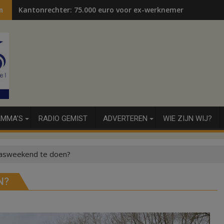
Kantonrechter: 75.000 euro voor ex-werknemers
n
MMA’S
RADIO GEMIST
ADVERTEREN
WIE ZIJN WIJ?
paasweekend te doen?
N?