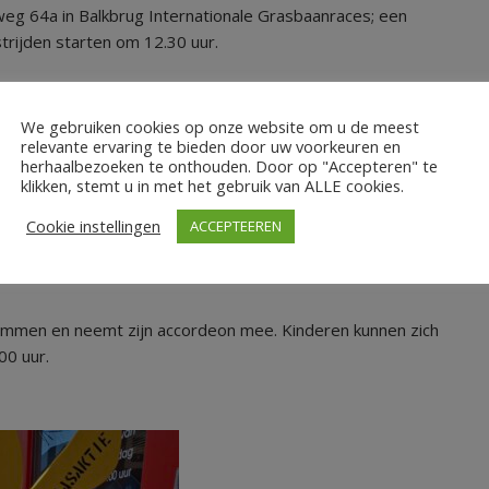
g 64a in Balkbrug Internationale Grasbaanraces; een
strijden starten om 12.30 uur.
eid om van 10.00 tot 16.30 uur rond te snuffelen naar
We gebruiken cookies op onze website om u de meest
relevante ervaring te bieden door uw voorkeuren en
herhaalbezoeken te onthouden. Door op "Accepteren" te
klikken, stemt u in met het gebruik van ALLE cookies.
s. In het centrum van Ommen, bij de muziektent op de markt. Bij
Cookie instellingen
ACCEPTEEREN
 elkaars ei te breken, terwijl ze hun eigen ei heel houden.
 erfgoed.
mmen en neemt zijn accordeon mee. Kinderen kunnen zich
00 uur.