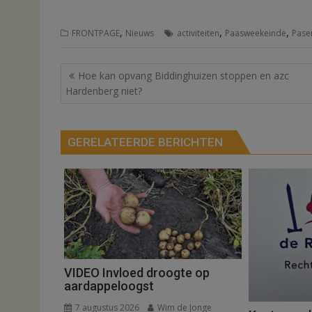
,
,
,
FRONTPAGE
Nieuws
activiteiten
Paasweekeinde
Pase
Bericht
Hoe kan opvang Biddinghuizen stoppen en azc
navigatie
Hardenberg niet?
GERELATEERDE BERICHTEN
VIDEO Invloed droogte op
aardappeloogst
7 augustus 2026
Wim de Jonge