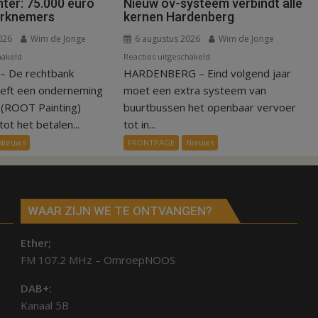
ter: 75.000 euro
Nieuw ov-systeem verbindt alle
erknemers
kernen Hardenberg
026
Wim de Jonge
6 augustus 2026
Wim de Jonge
voor
voor
hakeld
Reacties uitgeschakeld
 De rechtbank
Kantonrechter:
HARDENBERG – Eind volgend jaar
Nieuw
75.000
ov-
eeft een onderneming
moet een extra systeem van
euro
systeem
n (ROOT Painting)
buurtbussen het openbaar vervoer
voor
verbindt
ot het betalen...
tot in...
ex-
alle
Nieuws
FRONTPAGE
Nieuws
werknemers
kernen
Hardenberg
WAAR ZIJN WE TE ONTVANGEN?
Ether;
FM 107.2 MHz – OmroepNOOS
DAB+:
Kanaal 5B