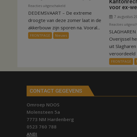
Kantonrech
voor
Reacties uitgeschakeld
voor ex-w
DEDEMSVAART – De extreme
VIDEO
7 augustus 2
Invloed
droogte van deze zomer laat in de
Reacties uitgesc
droogte
akkerbouw zijn sporen na. Vooral...
SLAGHAREN –
op
FRONTPAGE
Nieuws
Overijssel h
aardappeloogst
uit Slaghare
veroordeeld t
FRONTPAGE
CONTACT GEGEVENS
Omroep NOOS
Molensteen 5a
7773 NM Hardenberg
0523 760 788
ANBI