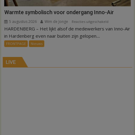
Warmte symbolisch voor ondergang Inno-Air
5 augustus 2026
Wim de Jonge
voor
Reacties uitgeschakeld
HARDENBERG – Het lijkt alsof de medewerkers van Inno-Air
Warmte
symbolisch
in Hardenberg even naar buiten zijn gelopen....
voor
FRONTPAGE
Nieuws
ondergang
Inno-
Air
LIVE