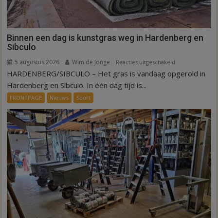
Binnen een dag is kunstgras weg in Hardenberg en
Sibculo
5 augustus 2026
Wim de Jonge
voor
Reacties uitgeschakeld
HARDENBERG/SIBCULO – Het gras is vandaag opgerold in
Binnen
een
Hardenberg en Sibculo. In één dag tijd is...
dag
FRONTPAGE
Nieuws
Sport
is
kunstgras
weg
in
Hardenberg
en
Sibculo