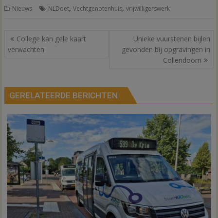
,
,
Nieuws
NLDoet
Vechtgenotenhuis
vrijwilligerswerk
Bericht
College kan gele kaart
Unieke vuurstenen bijlen
navigatie
verwachten
gevonden bij opgravingen in
Collendoorn
GERELATEERDE BERICHTEN