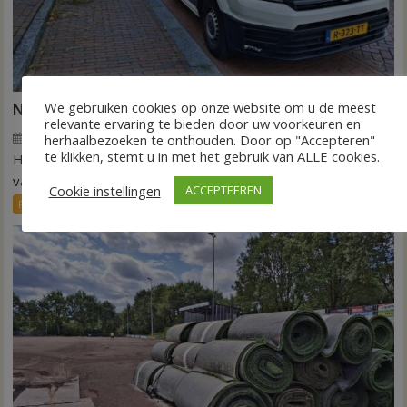
We gebruiken cookies op onze website om u de meest
Nieuw ov-systeem verbindt alle kernen Hardenberg
relevante ervaring te bieden door uw voorkeuren en
6 augustus 2026
Wim de Jonge
voor
Reacties uitgeschakeld
herhaalbezoeken te onthouden. Door op "Accepteren"
te klikken, stemt u in met het gebruik van ALLE cookies.
HARDENBERG – Eind volgend jaar moet een extra systeem
Nieuw
ov-
van buurtbussen het openbaar vervoer tot in...
Cookie instellingen
ACCEPTEEREN
systeem
FRONTPAGE
Nieuws
verbindt
alle
kernen
Hardenberg