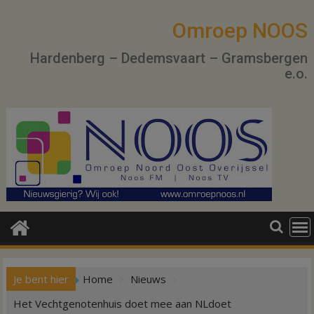
Ga
naar
Omroep NOOS
de
Hardenberg – Dedemsvaart – Gramsbergen
inhoud
e.o.
Je bent hier
Home
Nieuws
Het Vechtgenotenhuis doet mee aan NLdoet