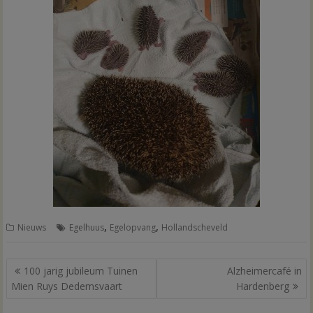
,
,
Nieuws
Egelhuus
Egelopvang
Hollandscheveld
Bericht
100 jarig jubileum Tuinen
Alzheimercafé in
navigatie
Mien Ruys Dedemsvaart
Hardenberg