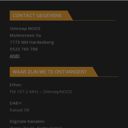
CONTACT GEGEVENS
Omroep NOOS
Molensteen 5a
7773 NM Hardenberg
0523 760 788
ANBI
WAAR ZIJN WE TE ONTVANGEN?
Ether;
FM 107.2 MHz – OmroepNOOS
DAB+:
Kanaal 5B
Digitale Kanalen: