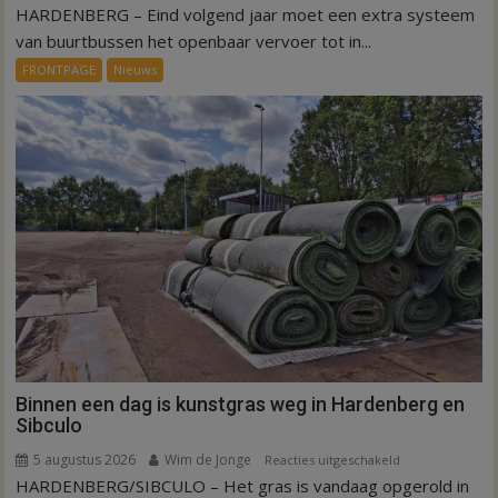
HARDENBERG – Eind volgend jaar moet een extra systeem
Nieuw
ov-
van buurtbussen het openbaar vervoer tot in...
systeem
FRONTPAGE
Nieuws
verbindt
alle
kernen
Hardenberg
Binnen een dag is kunstgras weg in Hardenberg en
Sibculo
5 augustus 2026
Wim de Jonge
voor
Reacties uitgeschakeld
HARDENBERG/SIBCULO – Het gras is vandaag opgerold in
Binnen