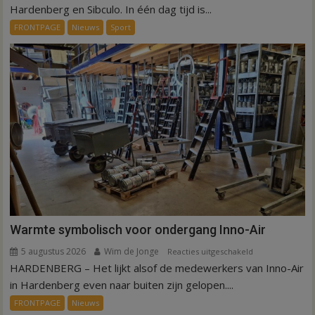
een
Hardenberg en Sibculo. In één dag tijd is...
dag
FRONTPAGE
Nieuws
Sport
is
kunstgras
weg
in
Hardenberg
en
Sibculo
Warmte symbolisch voor ondergang Inno-Air
5 augustus 2026
Wim de Jonge
voor
Reacties uitgeschakeld
HARDENBERG – Het lijkt alsof de medewerkers van Inno-Air
Warmte
symbolisch
in Hardenberg even naar buiten zijn gelopen....
voor
FRONTPAGE
Nieuws
ondergang