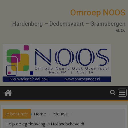
Ga
naar
Omroep NOOS
de
Hardenberg – Dedemsvaart – Gramsbergen
inhoud
e.o.
Je bent hier
Home
Nieuws
Help de egelopvang in Hollandscheveld!