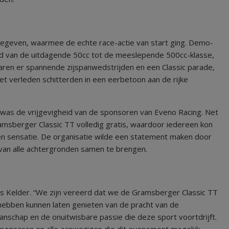
 gegeven, waarmee de echte race-actie van start ging. Demo-
nd van de uitdagende 50cc tot de meeslepende 500cc-klasse,
aren er spannende zijspanwedstrijden en een Classic parade,
t verleden schitterden in een eerbetoon aan de rijke
was de vrijgevigheid van de sponsoren van Eveno Racing. Net
amsberger Classic TT volledig gratis, waardoor iedereen kon
n sensatie. De organisatie wilde een statement maken door
an alle achtergronden samen te brengen.
us Kelder. “We zijn vereerd dat we de Gramsberger Classic TT
ebben kunnen laten genieten van de pracht van de
nschap en de onuitwisbare passie die deze sport voortdrijft.