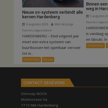
Binnen een
weg in Har
Nieuw ov-systeem verbindt alle
5 augustus 2
kernen Hardenberg
Reacties uitgesc
6 augustus 2026
Wim de Jonge
HARDENBERG
voor
Reacties uitgeschakeld
is vandaag o
HARDENBERG – Eind volgend jaar
Nieuw
en Sibculo. In 
ov-
moet een extra systeem van
FRONTPAGE
systeem
buurtbussen het openbaar vervoer
verbindt
tot in...
alle
FRONTPAGE
Nieuws
kernen
Hardenberg
CONTACT GEGEVENS
Omroep NOOS
Molensteen 5a
7773 NM Hardenberg