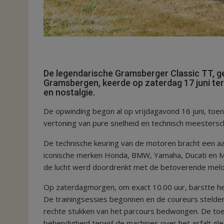
De legendarische Gramsberger Classic TT, g
Gramsbergen, keerde op zaterdag 17 juni ter
en nostalgie.
De opwinding begon al op vrijdagavond 16 juni, to
vertoning van pure snelheid en technisch meestersc
De technische keuring van de motoren bracht een a
iconische merken Honda, BMW, Yamaha, Ducati en MV
de lucht werd doordrenkt met de betoverende melod
Op zaterdagmorgen, om exact 10.00 uur, barstte het
De trainingsessies begonnen en de coureurs stelden
rechte stukken van het parcours bedwongen. De to
behendigheid terwijl de machines over het asfalt gl