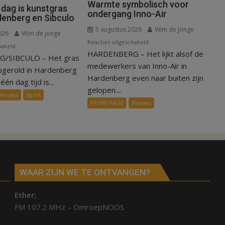
Warmte symbolisch voor
 dag is kunstgras
ondergang Inno-Air
denberg en Sibculo
5 augustus 2026
Wim de Jonge
026
Wim de Jonge
voor
Reacties uitgeschakeld
voor
hakeld
HARDENBERG – Het lijkt alsof de
Warmte
/SIBCULO – Het gras
Binnen
symbolisch
medewerkers van Inno-Air in
een
pgerold in Hardenberg
voor
Hardenberg even naar buiten zijn
dag
één dag tijd is...
ondergang
gelopen....
is
Nieuws
Sport
Inno-
kunstgras
FRONTPAGE
Nieuws
Air
weg
in
Hardenberg
en
Sibculo
WAAR ZIJN WE TE ONTVANGEN?
Ether;
FM 107.2 MHz – OmroepNOOS