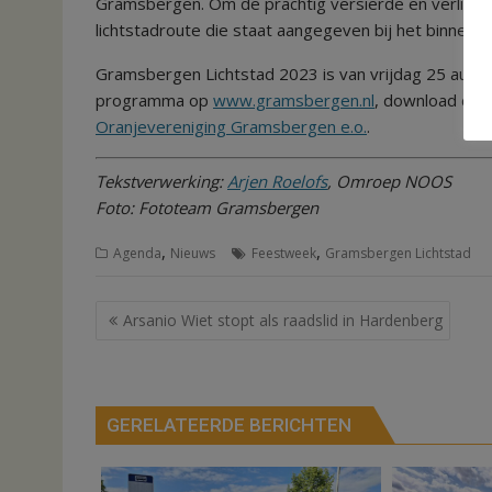
Gramsbergen. Om de prachtig versierde en verlichte
lichtstadroute die staat aangegeven bij het binnenr
Gramsbergen Lichtstad 2023 is van vrijdag 25 augus
programma op
www.gramsbergen.nl
, download de 
Oranjevereniging Gramsbergen e.o.
.
Tekstverwerking:
Arjen Roelofs
, Omroep NOOS
Foto: Fototeam Gramsbergen
,
,
Agenda
Nieuws
Feestweek
Gramsbergen Lichtstad
Bericht
Arsanio Wiet stopt als raadslid in Hardenberg
navigatie
GERELATEERDE BERICHTEN