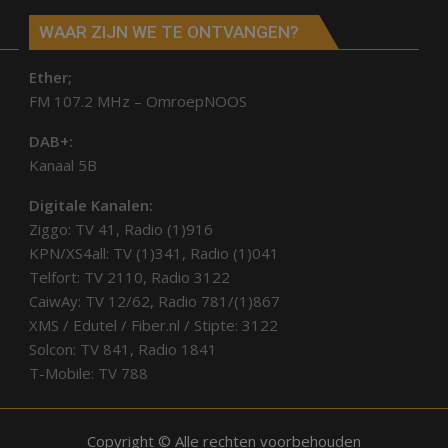
WAAR ZIJN WE TE ONTVANGEN?
Ether;
FM 107.2 MHz – OmroepNOOS
DAB+:
Kanaal 5B
Digitale Kanalen:
Ziggo: TV 41, Radio (1)916
KPN/XS4all: TV (1)341, Radio (1)041
Telfort: TV 2110, Radio 3122
CaiwAy: TV 12/62, Radio 781/(1)867
XMS / Edutel / Fiber.nl / Stipte: 3122
Solcon: TV 841, Radio 1841
T-Mobile: TV 788
Copyright © Alle rechten voorbehouden