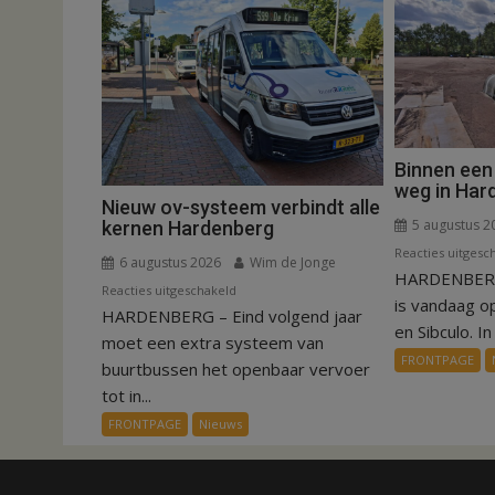
Binnen een
weg in Har
Nieuw ov-systeem verbindt alle
5 augustus 2
kernen Hardenberg
Reacties uitgesc
6 augustus 2026
Wim de Jonge
HARDENBERG
voor
Reacties uitgeschakeld
is vandaag o
HARDENBERG – Eind volgend jaar
Nieuw
en Sibculo. In 
ov-
moet een extra systeem van
FRONTPAGE
systeem
buurtbussen het openbaar vervoer
verbindt
tot in...
alle
FRONTPAGE
Nieuws
kernen
Hardenberg