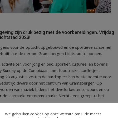
ving zijn druk bezig met de voorbereidingen. Vrijdag
ichtstad 2023!
e wagens voor de optocht opgebouwd en de sportieve schoenen
ft dit jaar de eer om Gramsbergen Lichtstad te openen.
tiviteiten voor jong en oud; sportief, cultureel en bovenal
y Sunday op de Combibaan, met foodtrucks, spelletjes,
ag 28 augustus zetten de hardlopers hun beste beentje voor
pwedstrijd dwars door het centrum van Gramsbergen. Op
worden van muziek tijdens het dweilorkestenconcours en op
r de jaarmarkt en rommelmarkt. Slechts een greep uit het
ale optredens bij de diverse horecagelegenheden in
We gebruiken cookies op onze website om u de meest