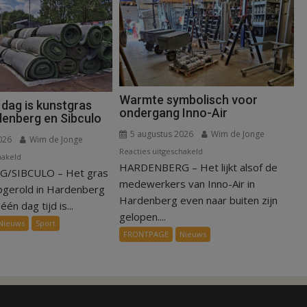
Warmte symbolisch voor
 dag is kunstgras
ondergang Inno-Air
denberg en Sibculo
5 augustus 2026
Wim de Jonge
026
Wim de Jonge
voor
Reacties uitgeschakeld
voor
hakeld
HARDENBERG – Het lijkt alsof de
Warmte
/SIBCULO – Het gras
Binnen
symbolisch
medewerkers van Inno-Air in
een
pgerold in Hardenberg
voor
Hardenberg even naar buiten zijn
dag
één dag tijd is...
ondergang
gelopen....
is
Nieuws
Sport
Inno-
kunstgras
FRONTPAGE
Nieuws
Air
weg
in
Hardenberg
en
Sibculo