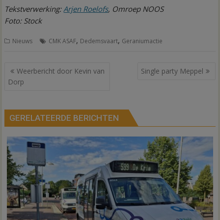
Tekstverwerking:
Arjen Roelofs
, Omroep NOOS
Foto: Stock
,
,
Nieuws
CMK ASAF
Dedemsvaart
Geraniumactie
Bericht
Weerbericht door Kevin van
Single party Meppel
navigatie
Dorp
GERELATEERDE BERICHTEN