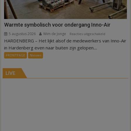
Warmte symbolisch voor ondergang Inno-Air
5 augustus 2026
Wim de Jonge
voor
Reacties uitgeschakeld
HARDENBERG – Het lijkt alsof de medewerkers van Inno-Air
Warmte
symbolisch
in Hardenberg even naar buiten zijn gelopen....
voor
FRONTPAGE
Nieuws
ondergang
Inno-
Air
LIVE