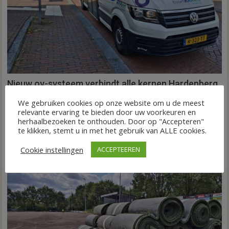
Nieuw ov-systeem verbindt alle kernen Hardenberg
6 augustus 2026
Wim de Jonge
voor
Reacties uitgeschakeld
We gebruiken cookies op onze website om u de meest
HARDENBERG – Eind volgend jaar moet een extra systeem
Nieuw
relevante ervaring te bieden door uw voorkeuren en
herhaalbezoeken te onthouden. Door op "Accepteren"
ov-
van buurtbussen het openbaar vervoer tot in...
te klikken, stemt u in met het gebruik van ALLE cookies.
systeem
FRONTPAGE
Nieuws
verbindt
Cookie instellingen
ACCEPTEEREN
alle
kernen
Hardenberg