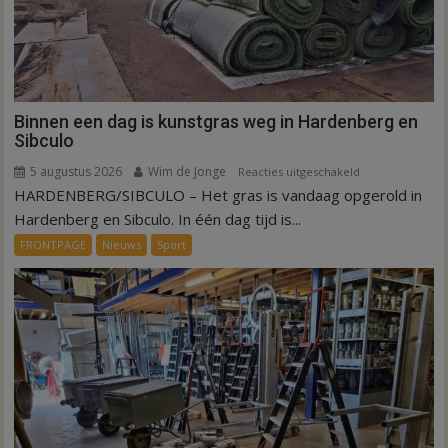
Binnen een dag is kunstgras weg in Hardenberg en
Sibculo
5 augustus 2026
Wim de Jonge
voor
Reacties uitgeschakeld
HARDENBERG/SIBCULO – Het gras is vandaag opgerold in
Binnen
een
Hardenberg en Sibculo. In één dag tijd is...
dag
FRONTPAGE
Nieuws
Sport
is
kunstgras
weg
in
Hardenberg
en
Sibculo