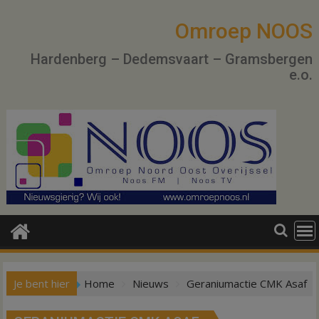
Ga
naar
Omroep NOOS
de
Hardenberg – Dedemsvaart – Gramsbergen
inhoud
e.o.
Je bent hier
Home
Nieuws
Geraniumactie CMK Asaf