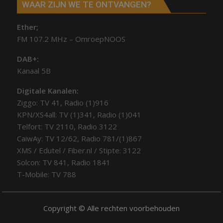
WAAR ZIJN WE TE ONTVANGEN?
Ether;
FM 107.2 MHz – OmroepNOOS
DAB+:
Kanaal 5B
Digitale Kanalen:
Ziggo: TV 41, Radio (1)916
KPN/XS4all: TV (1)341, Radio (1)041
Telfort: TV 2110, Radio 3122
CaiwAy: TV 12/62, Radio 781/(1)867
XMS / Edutel / Fiber.nl / Stipte: 3122
Solcon: TV 841, Radio 1841
T-Mobile: TV 788
Copyright © Alle rechten voorbehouden