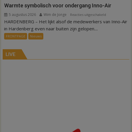
Warmte symbolisch voor ondergang Inno-Air
5 augustus 2026
Wim de Jonge
voor
Reacties uitgeschakeld
HARDENBERG – Het lijkt alsof de medewerkers van Inno-Air
Warmte
symbolisch
in Hardenberg even naar buiten zijn gelopen....
voor
FRONTPAGE
Nieuws
ondergang
Inno-
Air
LIVE