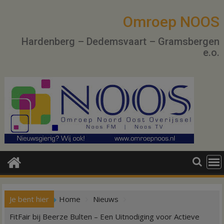
Ga
naar
Omroep NOOS
de
Hardenberg – Dedemsvaart – Gramsbergen
inhoud
e.o.
Je bent hier
Home
Nieuws
FitFair bij Beerze Bulten – Een Uitnodiging voor Actieve