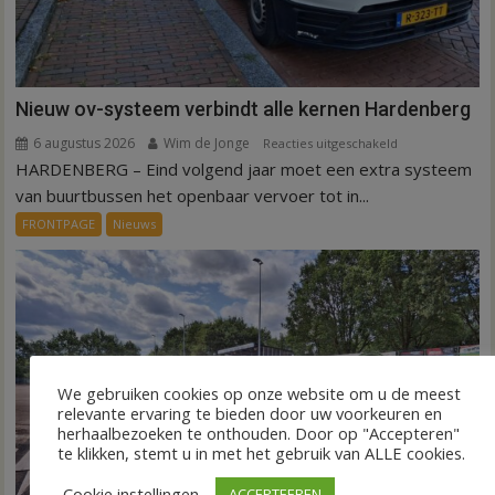
Nieuw ov-systeem verbindt alle kernen Hardenberg
6 augustus 2026
Wim de Jonge
voor
Reacties uitgeschakeld
HARDENBERG – Eind volgend jaar moet een extra systeem
Nieuw
ov-
van buurtbussen het openbaar vervoer tot in...
systeem
FRONTPAGE
Nieuws
verbindt
alle
kernen
Hardenberg
We gebruiken cookies op onze website om u de meest
relevante ervaring te bieden door uw voorkeuren en
herhaalbezoeken te onthouden. Door op "Accepteren"
te klikken, stemt u in met het gebruik van ALLE cookies.
Cookie instellingen
ACCEPTEEREN