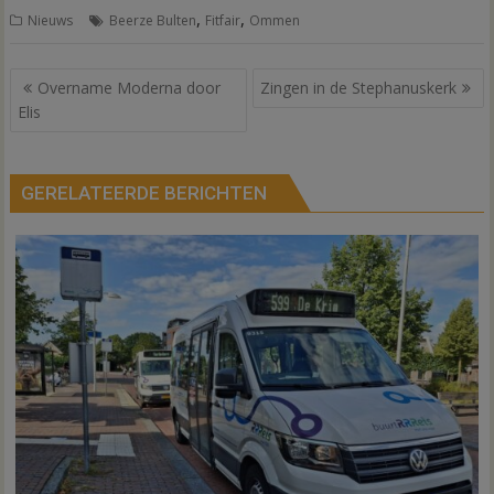
,
,
Nieuws
Beerze Bulten
Fitfair
Ommen
Bericht
Overname Moderna door
Zingen in de Stephanuskerk
navigatie
Elis
GERELATEERDE BERICHTEN