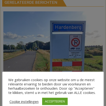
GERELATEERDE BERICHTEN
We gebruiken cookies op onze website om u de meest
relevante ervaring te bieden door uw voorkeuren en
herhaalbezoeken te onthouden. Door op "Accepteren"
te klikken, stemt u in met het gebruik van ALLE cookies.
Fietstocht langs groene initiatieven in Hardenberg
31 juli 2026
Gert-Jan van Veldhuizen
voor
Reacties uitgeschakeld
Cookie instellingen
ACCEPTEEREN
HARDENBERG – Groene Loper Vechtdal organiseert op
Fietstocht