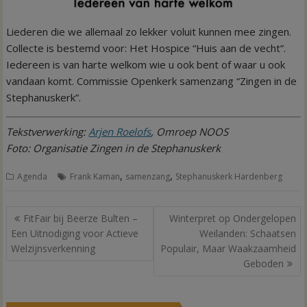
Liederen die we allemaal zo lekker voluit kunnen mee zingen.
Collecte is bestemd voor: Het Hospice “Huis aan de vecht”.
Iedereen is van harte welkom wie u ook bent of waar u ook
vandaan komt. Commissie Openkerk samenzang “Zingen in de
Stephanuskerk”.
Tekstverwerking:
Arjen Roelofs
, Omroep NOOS
Foto: Organisatie Zingen in de Stephanuskerk
,
,
Agenda
Frank Kaman
samenzang
Stephanuskerk Hardenberg
Bericht
FitFair bij Beerze Bulten –
Winterpret op Ondergelopen
navigatie
Een Uitnodiging voor Actieve
Weilanden: Schaatsen
Welzijnsverkenning
Populair, Maar Waakzaamheid
Geboden