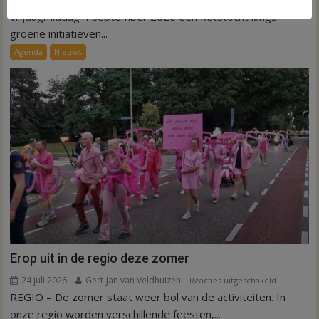
langs
vrijdagmiddag 4 september 2026 een fietstocht langs
groene
groene initiatieven...
initiatieven
Agenda
Nieuws
in
Hardenber
Erop uit in de regio deze zomer
24 juli 2026
Gert-Jan van Veldhuizen
voor
Reacties uitgeschakeld
REGIO – De zomer staat weer bol van de activiteiten. In
Erop
uit
onze regio worden verschillende feesten,...