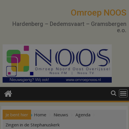
Ga
naar
Omroep NOOS
de
Hardenberg – Dedemsvaart – Gramsbergen
inhoud
e.o.
Je bent hier
Home
Nieuws
Agenda
Zingen in de Stephanuskerk