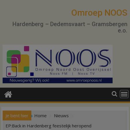
Ga
naar
Omroep NOOS
de
Hardenberg – Dedemsvaart – Gramsbergen
inhoud
e.o.
Je bent hier
Home
Nieuws
EP:Back in Hardenberg feestelijk heropend