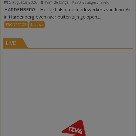
5 augustus 2026
Wim de Jonge
voor
Reacties uitgeschakeld
HARDENBERG – Het lijkt alsof de medewerkers van Inno-Air
Warmte
symbolisch
in Hardenberg even naar buiten zijn gelopen....
voor
FRONTPAGE
Nieuws
ondergang
Inno-
Air
LIVE