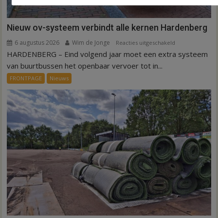
Nieuw ov-systeem verbindt alle kernen Hardenberg
6 augustus 2026
Wim de Jonge
voor
Reacties uitgeschakeld
HARDENBERG – Eind volgend jaar moet een extra systeem
Nieuw
ov-
van buurtbussen het openbaar vervoer tot in...
systeem
FRONTPAGE
Nieuws
verbindt
alle
kernen
Hardenberg