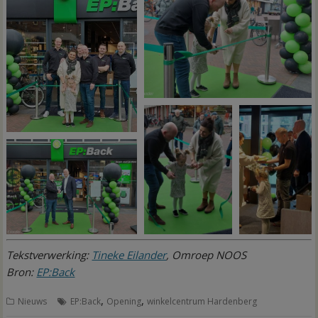
Tekstverwerking:
Tineke Eilander
, Omroep NOOS
Bron:
EP:Back
,
,
Nieuws
EP:Back
Opening
winkelcentrum Hardenberg