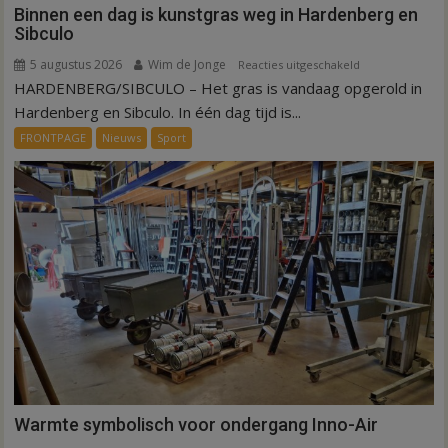
Binnen een dag is kunstgras weg in Hardenberg en
Sibculo
5 augustus 2026
Wim de Jonge
voor
Reacties uitgeschakeld
HARDENBERG/SIBCULO – Het gras is vandaag opgerold in
Binnen
een
Hardenberg en Sibculo. In één dag tijd is...
dag
FRONTPAGE
Nieuws
Sport
is
kunstgras
weg
in
Hardenberg
en
Sibculo
Warmte symbolisch voor ondergang Inno-Air