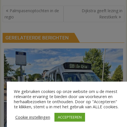
Bericht
Palmpasenoptochten in de
Dijkstra geeft lezing in
navigatie
regio
Reestkerk
GERELATEERDE BERICHTEN
We gebruiken cookies op onze website om u de meest
relevante ervaring te bieden door uw voorkeuren en
herhaalbezoeken te onthouden. Door op "Accepteren"
te klikken, stemt u in met het gebruik van ALLE cookies.
Cookie instellingen
ACCEPTEEREN