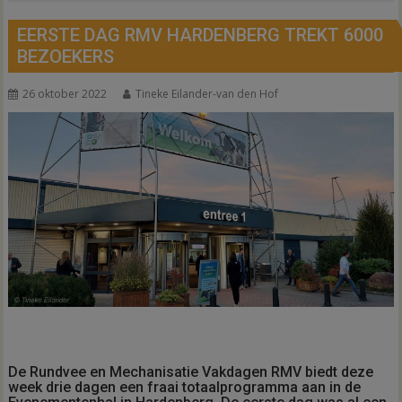
EERSTE DAG RMV HARDENBERG TREKT 6000
BEZOEKERS
26 oktober 2022
Tineke Eilander-van den Hof
De Rundvee en Mechanisatie Vakdagen RMV biedt deze
week drie dagen een fraai totaalprogramma aan in de