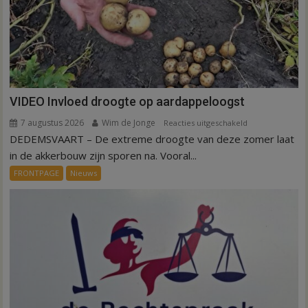
VIDEO Invloed droogte op aardappeloogst
7 augustus 2026
Wim de Jonge
voor
Reacties uitgeschakeld
DEDEMSVAART – De extreme droogte van deze zomer laat
VIDEO
Invloed
in de akkerbouw zijn sporen na. Vooral...
droogte
FRONTPAGE
Nieuws
op
aardappeloogst