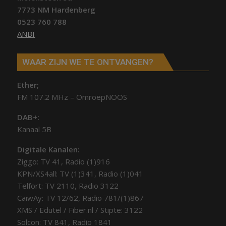
7773 NM Hardenberg
0523 760 788
ANBI
WAAR ZIJN WE TE ONTVANGEN?
Ether;
FM 107.2 MHz – OmroepNOOS
DAB+:
Kanaal 5B
Digitale Kanalen:
Ziggo: TV 41, Radio (1)916
KPN/XS4all: TV (1)341, Radio (1)041
Telfort: TV 2110, Radio 3122
CaiwAy: TV 12/62, Radio 781/(1)867
XMS / Edutel / Fiber.nl / Stipte: 3122
Solcon: TV 841, Radio 1841