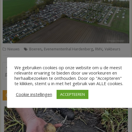
,
,
,
Nieuws
Boeren
Evenementenhal Hardenberg
RMV
Vakbeurs
Bericht
We gebruiken cookies op onze website om u de meest
Expositie Arie Ekkel in
Man komt om bij brand in
navigatie
relevante ervaring te bieden door uw voorkeuren en
gemeentehuis
chalet
herhaalbezoeken te onthouden. Door op "Accepteren"
te klikken, stemt u in met het gebruik van ALLE cookies.
Cookie instellingen
ACCEPTEEREN
GERELATEERDE BERICHTEN