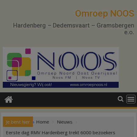
Ga
naar
Omroep NOOS
de
Hardenberg – Dedemsvaart – Gramsbergen
inhoud
e.o.
Je bent hier
Home
Nieuws
Eerste dag RMV Hardenberg trekt 6000 bezoekers