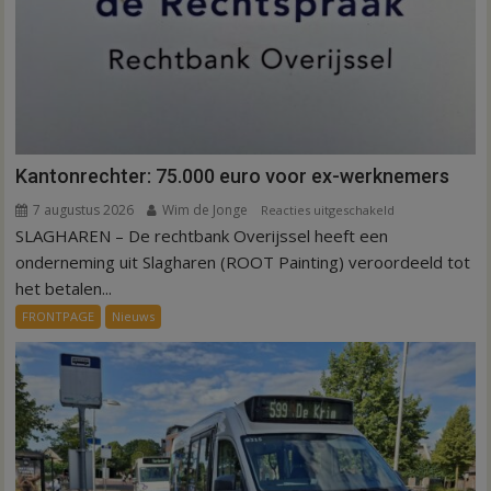
Kantonrechter: 75.000 euro voor ex-werknemers
7 augustus 2026
Wim de Jonge
voor
Reacties uitgeschakeld
SLAGHAREN – De rechtbank Overijssel heeft een
Kantonrechter:
75.000
onderneming uit Slagharen (ROOT Painting) veroordeeld tot
euro
het betalen...
voor
FRONTPAGE
Nieuws
ex-
werknemers