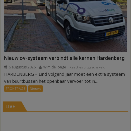
Nieuw ov-systeem verbindt alle kernen Hardenberg
6 augustus 2026
Wim de Jonge
voor
Reacties uitgeschakeld
HARDENBERG – Eind volgend jaar moet een extra systeem
Nieuw
ov-
van buurtbussen het openbaar vervoer tot in...
systeem
FRONTPAGE
Nieuws
verbindt
alle
kernen
LIVE
Hardenberg