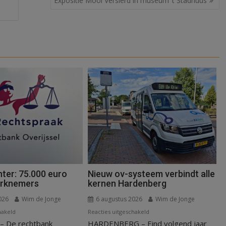
Expositie Mooi Versierd in museum ’t Stadhuus
ter: 75.000 euro
Nieuw ov-systeem verbindt alle
erknemers
kernen Hardenberg
026
Wim de Jonge
6 augustus 2026
Wim de Jonge
voor
voor
hakeld
Reacties uitgeschakeld
 De rechtbank
Kantonrechter:
HARDENBERG – Eind volgend jaar
Nieuw