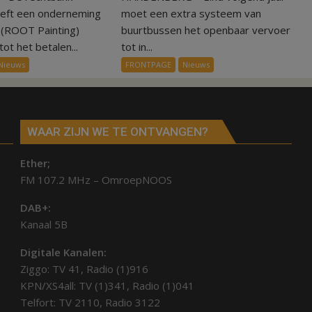
75.000
ov-
eeft een onderneming
moet een extra systeem van
euro
systeem
n (ROOT Painting)
buurtbussen het openbaar vervoer
voor
verbindt
ot het betalen...
tot in...
ex-
alle
Nieuws
FRONTPAGE
Nieuws
werknemers
kernen
Hardenberg
WAAR ZIJN WE TE ONTVANGEN?
Ether;
FM 107.2 MHz – OmroepNOOS
DAB+:
Kanaal 5B
Digitale Kanalen:
Ziggo: TV 41, Radio (1)916
KPN/XS4all: TV (1)341, Radio (1)041
Telfort: TV 2110, Radio 3122