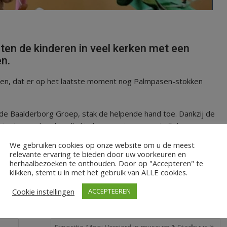
n de kinderen in veel kerken met een
n.
ren, dat er op het laatste moment nog Palmpasen-stokken
e Baalderborg Groep, stak de helpende hand toe. Dankzij de
r Houtgroep konden alle kinderen met een mooie Palmpasen-
oor enkele harde werkers vele pinda’s aan draden geregen.
We gebruiken cookies op onze website om u de meest
relevante ervaring te bieden door uw voorkeuren en
herhaalbezoeken te onthouden. Door op "Accepteren" te
klikken, stemt u in met het gebruik van ALLE cookies.
Cookie instellingen
ACCEPTEEREN