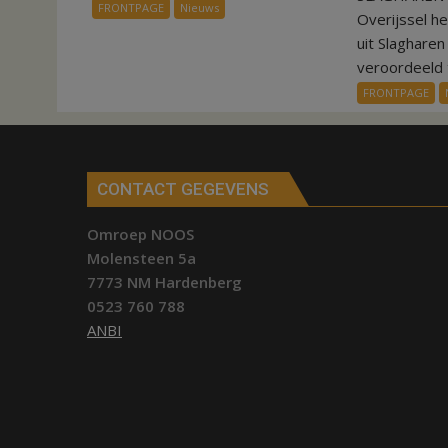
FRONTPAGE
Nieuws
Overijssel h
aardappeloogst
uit Slaghare
veroordeeld t
FRONTPAGE
CONTACT GEGEVENS
Omroep NOOS
Molensteen 5a
7773 NM Hardenberg
0523 760 788
ANBI