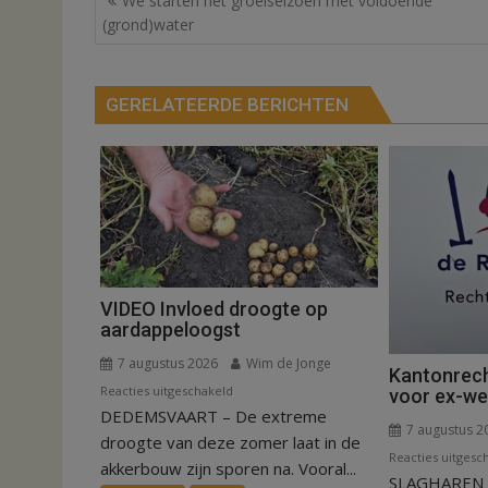
We starten het groeiseizoen met voldoende
navigatie
(grond)water
GERELATEERDE BERICHTEN
VIDEO Invloed droogte op
aardappeloogst
7 augustus 2026
Wim de Jonge
Kantonrech
voor
Reacties uitgeschakeld
voor ex-w
DEDEMSVAART – De extreme
VIDEO
7 augustus 2
Invloed
droogte van deze zomer laat in de
Reacties uitgesc
droogte
akkerbouw zijn sporen na. Vooral...
SLAGHAREN –
op