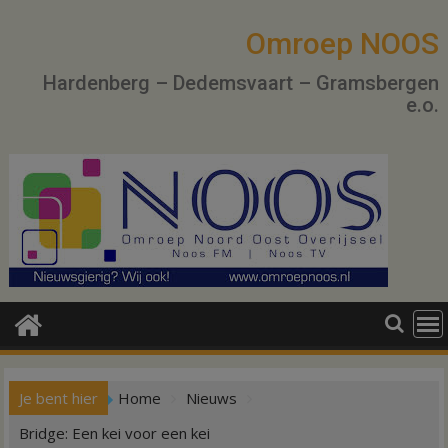
Ga
naar
Omroep NOOS
de
Hardenberg – Dedemsvaart – Gramsbergen
inhoud
e.o.
Je bent hier
Home
Nieuws
Bridge: Een kei voor een kei