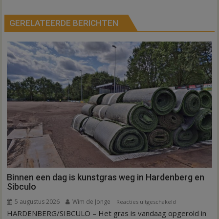
GERELATEERDE BERICHTEN
Binnen een dag is kunstgras weg in Hardenberg en
Sibculo
5 augustus 2026
Wim de Jonge
voor
Reacties uitgeschakeld
HARDENBERG/SIBCULO – Het gras is vandaag opgerold in
Binnen