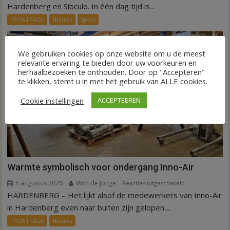
een
Hardenberg en Sibculo. In één dag tijd is...
dag
FRONTPAGE
Nieuws
Sport
is
kunstgras
weg
We gebruiken cookies op onze website om u de meest
in
relevante ervaring te bieden door uw voorkeuren en
herhaalbezoeken te onthouden. Door op "Accepteren"
Hardenberg
te klikken, stemt u in met het gebruik van ALLE cookies.
en
Sibculo
Cookie instellingen
ACCEPTEEREN
Warmte symbolisch voor ondergang Inno-Air
5 augustus 2026
Wim de Jonge
voor
Reacties uitgeschakeld
HARDENBERG – Het lijkt alsof de medewerkers van Inno-Air
Warmte
symbolisch
in Hardenberg even naar buiten zijn gelopen....
voor
FRONTPAGE
Nieuws
ondergang