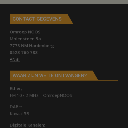
CONTACT GEGEVENS
Omroep NOOS
Molensteen 5a
7773 NM Hardenberg
0523 760 788
ANBI
WAAR ZIJN WE TE ONTVANGEN?
Ether;
FM 107.2 MHz – OmroepNOOS
DAB+:
Kanaal 5B
Digitale Kanalen: