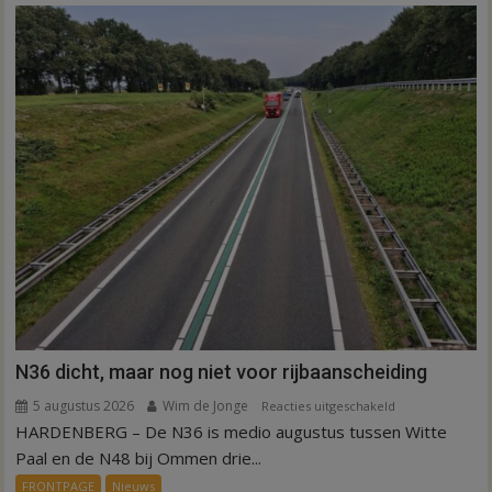
Inno-
Air
N36 dicht, maar nog niet voor rijbaanscheiding
5 augustus 2026
Wim de Jonge
voor
Reacties uitgeschakeld
HARDENBERG – De N36 is medio augustus tussen Witte
N36
dicht,
Paal en de N48 bij Ommen drie...
maar
FRONTPAGE
Nieuws