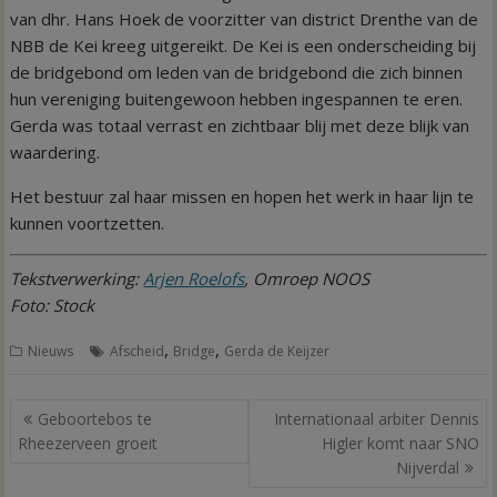
van dhr. Hans Hoek de voorzitter van district Drenthe van de
NBB de Kei kreeg uitgereikt. De Kei is een onderscheiding bij
de bridgebond om leden van de bridgebond die zich binnen
hun vereniging buitengewoon hebben ingespannen te eren.
Gerda was totaal verrast en zichtbaar blij met deze blijk van
waardering.
Het bestuur zal haar missen en hopen het werk in haar lijn te
kunnen voortzetten.
Tekstverwerking:
Arjen Roelofs
, Omroep NOOS
Foto: Stock
,
,
Nieuws
Afscheid
Bridge
Gerda de Keijzer
Bericht
Geboortebos te
Internationaal arbiter Dennis
navigatie
Rheezerveen groeit
Higler komt naar SNO
Nijverdal