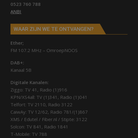
0523 760 788
ANBI
WAAR ZIJN WE TE ONTVANGEN?
Ether;
FM 107.2 MHz – OmroepNOOS
DAB+:
Kanaal 5B
Digitale Kanalen:
Ziggo: TV 41, Radio (1)916
KPN/XS4all: TV (1)341, Radio (1)041
Telfort: TV 2110, Radio 3122
CaiwAy: TV 12/62, Radio 781/(1)867
XMS / Edutel / Fiber.nl / Stipte: 3122
Solcon: TV 841, Radio 1841
T-Mobile: TV 788