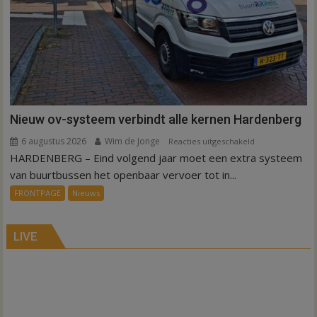
Nieuw ov-systeem verbindt alle kernen Hardenberg
6 augustus 2026
Wim de Jonge
voor
Reacties uitgeschakeld
HARDENBERG – Eind volgend jaar moet een extra systeem
Nieuw
ov-
van buurtbussen het openbaar vervoer tot in...
systeem
FRONTPAGE
Nieuws
verbindt
alle
kernen
LIVE
Hardenberg