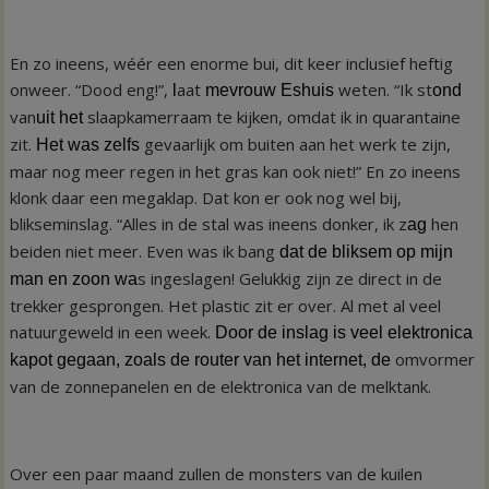
En zo ineens, wéér een enorme bui, dit keer inclusief heftig
onweer. “Dood eng!”,
aat
weten. “Ik st
l
mevrouw Eshuis
ond
van
slaapkamerraam te kijken, omdat ik in quarantaine
uit
het
zit.
gevaarlijk om buiten aan het werk te zijn,
Het
wa
s zelfs
maar nog meer regen in het gras kan ook niet!” En zo ineens
klonk daar een megaklap. Dat kon er ook nog wel bij,
blikseminslag. “Alles in de stal was ineens donker, ik z
hen
ag
beiden niet meer. Even was ik bang
dat de bliksem op mijn
s ingeslagen! Gelukkig zijn ze direct in de
man en zoon
wa
trekker gesprongen. Het plastic zit er over. Al met al veel
natuurgeweld in een week.
Door de inslag is veel elektronica
omvormer
kapot gegaan, zoals de router van het internet, de
van de zonnepanelen en de elektronica van de melktank.
Over een paar maand zullen de monsters van de kuilen