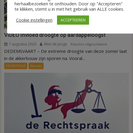
herhaalbezoeken te onthouden. Door op "Accepteren"
te klikken, stemt u in met het gebruik van ALLE cookies.
Cookie instellingen
ACCEPTEEREN
VIDEO Invloed droogte op aardappeloogst
7 augustus 2026
Wim de Jonge
voor
Reacties uitgeschakeld
DEDEMSVAART – De extreme droogte van deze zomer laat
VIDEO
Invloed
in de akkerbouw zijn sporen na. Vooral...
droogte
FRONTPAGE
Nieuws
op
aardappeloogst