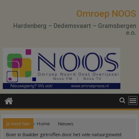
Ga
naar
Omroep NOOS
de
Hardenberg – Dedemsvaart – Gramsbergen
inhoud
e.o.
Je bent hier
Home
Nieuws
Boer in Baalder getroffen door het vele natuurgeweld