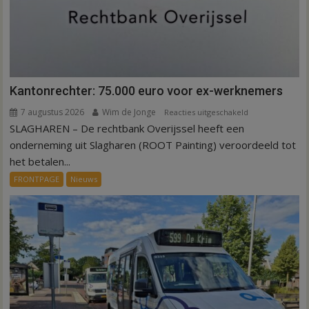
Kantonrechter: 75.000 euro voor ex-werknemers
7 augustus 2026
Wim de Jonge
voor
Reacties uitgeschakeld
SLAGHAREN – De rechtbank Overijssel heeft een
Kantonrechter:
75.000
onderneming uit Slagharen (ROOT Painting) veroordeeld tot
euro
het betalen...
voor
FRONTPAGE
Nieuws
ex-
werknemers