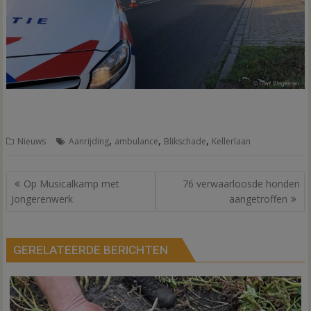
,
,
,
Nieuws
Aanrijding
ambulance
Blikschade
Kellerlaan
Bericht
Op Musicalkamp met
76 verwaarloosde honden
navigatie
Jongerenwerk
aangetroffen
GERELATEERDE BERICHTEN