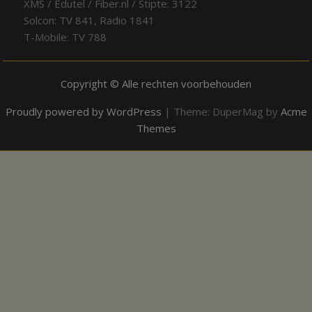
XMS / Edutel / Fiber.nl / Stipte: 3122
Solcon: TV 841, Radio 1841
T-Mobile: TV 788
Copyright © Alle rechten voorbehouden
Proudly powered by WordPress
|
Theme: DuperMag by
Acme
Themes