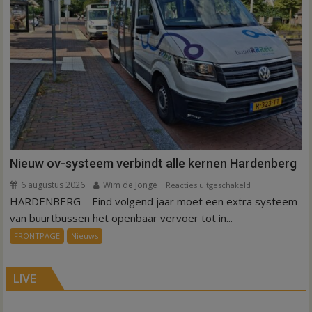
Nieuw ov-systeem verbindt alle kernen Hardenberg
6 augustus 2026
Wim de Jonge
voor
Reacties uitgeschakeld
HARDENBERG – Eind volgend jaar moet een extra systeem
Nieuw
ov-
van buurtbussen het openbaar vervoer tot in...
systeem
FRONTPAGE
Nieuws
verbindt
alle
kernen
LIVE
Hardenberg