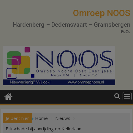
Ga
naar
Omroep NOOS
de
Hardenberg – Dedemsvaart – Gramsbergen
inhoud
e.o.
Je bent hier
Home
Nieuws
Blikschade bij aanrijding op Kellerlaan