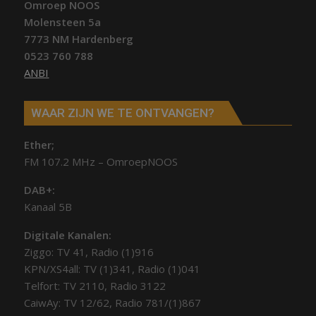
Omroep NOOS
Molensteen 5a
7773 NM Hardenberg
0523 760 788
ANBI
WAAR ZIJN WE TE ONTVANGEN?
Ether;
FM 107.2 MHz – OmroepNOOS
DAB+:
Kanaal 5B
Digitale Kanalen:
Ziggo: TV 41, Radio (1)916
KPN/XS4all: TV (1)341, Radio (1)041
Telfort: TV 2110, Radio 3122
CaiwAy: TV 12/62, Radio 781/(1)867