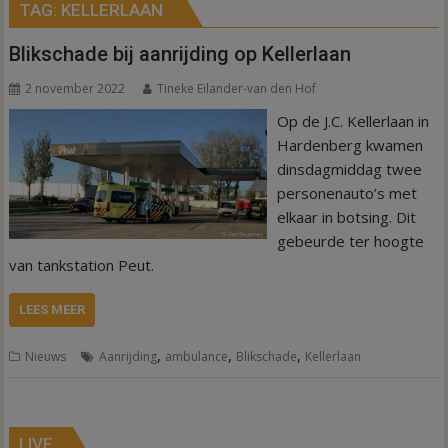
TAG:
KELLERLAAN
Blikschade bij aanrijding op Kellerlaan
2 november 2022
Tineke Eilander-van den Hof
Op de J.C. Kellerlaan in
Hardenberg kwamen
dinsdagmiddag twee
personenauto’s met
elkaar in botsing. Dit
gebeurde ter hoogte
van tankstation Peut.
LEES MEER
,
,
,
Nieuws
Aanrijding
ambulance
Blikschade
Kellerlaan
LIVE