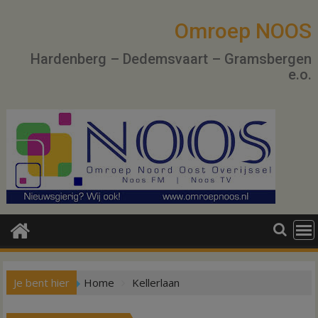
Ga
naar
Omroep NOOS
de
Hardenberg – Dedemsvaart – Gramsbergen
inhoud
e.o.
Je bent hier
Home
Kellerlaan