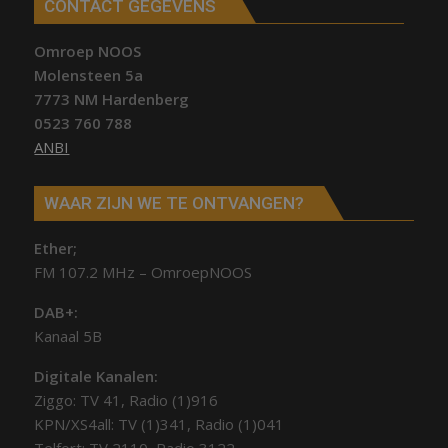
CONTACT GEGEVENS
Omroep NOOS
Molensteen 5a
7773 NM Hardenberg
0523 760 788
ANBI
WAAR ZIJN WE TE ONTVANGEN?
Ether;
FM 107.2 MHz – OmroepNOOS
DAB+:
Kanaal 5B
Digitale Kanalen:
Ziggo: TV 41, Radio (1)916
KPN/XS4all: TV (1)341, Radio (1)041