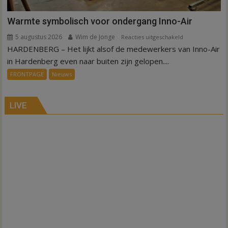
Warmte symbolisch voor ondergang Inno-Air
5 augustus 2026
Wim de Jonge
voor
Reacties uitgeschakeld
HARDENBERG – Het lijkt alsof de medewerkers van Inno-Air
Warmte
symbolisch
in Hardenberg even naar buiten zijn gelopen....
voor
FRONTPAGE
Nieuws
ondergang
Inno-
Air
LIVE