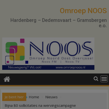
Ga
naar
Omroep NOOS
de
Hardenberg – Dedemsvaart – Gramsbergen
inhoud
e.o.
Je bent hier
Home
Nieuws
Bijna 80 sollicitaties na wervingscampagne