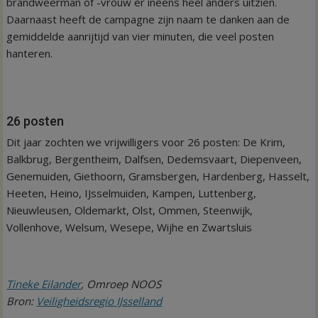
brandweerman of -vrouw er ineens heel anders uitzien.
Daarnaast heeft de campagne zijn naam te danken aan de
gemiddelde aanrijtijd van vier minuten, die veel posten
hanteren.
26 posten
Dit jaar zochten we vrijwilligers voor 26 posten: De Krim,
Balkbrug, Bergentheim, Dalfsen, Dedemsvaart, Diepenveen,
Genemuiden, Giethoorn, Gramsbergen, Hardenberg, Hasselt,
Heeten, Heino, IJsselmuiden, Kampen, Luttenberg,
Nieuwleusen, Oldemarkt, Olst, Ommen, Steenwijk,
Vollenhove, Welsum, Wesepe, Wijhe en Zwartsluis
Tineke Eilander
, Omroep NOOS
Bron:
Veiligheidsregio IJsselland