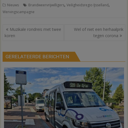
,
,
Nieuws
Brandweervrijwilligers
Veiligheidsregio IJsselland
Wervingscampagne
Bericht
Muzikale rondreis met twee
Wel of niet een herhaalprik
navigatie
koren
tegen corona
GERELATEERDE BERICHTEN