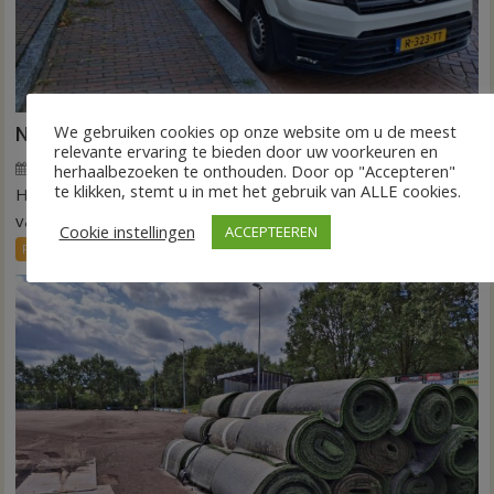
We gebruiken cookies op onze website om u de meest
Nieuw ov-systeem verbindt alle kernen Hardenberg
relevante ervaring te bieden door uw voorkeuren en
6 augustus 2026
Wim de Jonge
voor
herhaalbezoeken te onthouden. Door op "Accepteren"
Reacties uitgeschakeld
te klikken, stemt u in met het gebruik van ALLE cookies.
HARDENBERG – Eind volgend jaar moet een extra systeem
Nieuw
ov-
van buurtbussen het openbaar vervoer tot in...
Cookie instellingen
ACCEPTEEREN
systeem
FRONTPAGE
Nieuws
verbindt
alle
kernen
Hardenberg