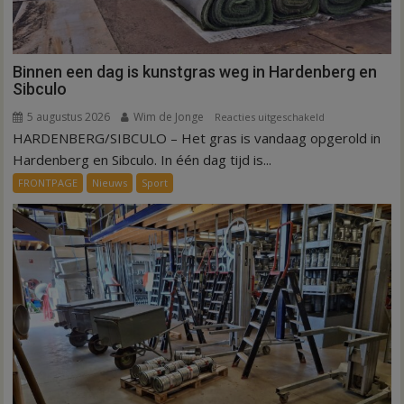
Binnen een dag is kunstgras weg in Hardenberg en
Sibculo
5 augustus 2026
Wim de Jonge
voor
Reacties uitgeschakeld
HARDENBERG/SIBCULO – Het gras is vandaag opgerold in
Binnen
een
Hardenberg en Sibculo. In één dag tijd is...
dag
FRONTPAGE
Nieuws
Sport
is
kunstgras
weg
in
Hardenberg
en
Sibculo