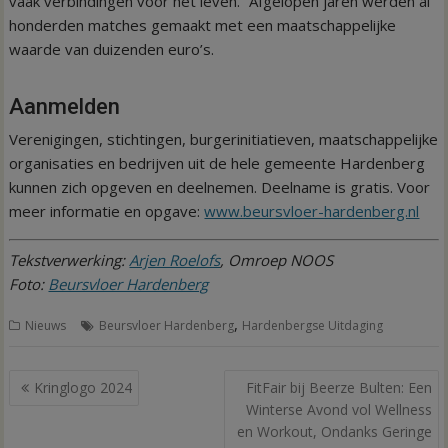
vaak verbindingen voor het leven.” Afgelopen jaren werden al
honderden matches gemaakt met een maatschappelijke
waarde van duizenden euro’s.
Aanmelden
Verenigingen, stichtingen, burgerinitiatieven, maatschappelijke
organisaties en bedrijven uit de hele gemeente Hardenberg
kunnen zich opgeven en deelnemen. Deelname is gratis. Voor
meer informatie en opgave:
www.beursvloer-hardenberg.nl
Tekstverwerking:
Arjen Roelofs
, Omroep NOOS
Foto:
Beursvloer Hardenberg
,
Nieuws
Beursvloer Hardenberg
Hardenbergse Uitdaging
Bericht
Kringlogo 2024
FitFair bij Beerze Bulten: Een
navigatie
Winterse Avond vol Wellness
en Workout, Ondanks Geringe