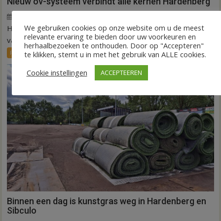
Nieuw ov-systeem verbindt alle kernen Hardenberg
6 augustus 2026
Wim de Jonge
voor
Reacties uitgeschakeld
We gebruiken cookies op onze website om u de meest
HARDENBERG – Eind volgend jaar moet een extra systeem
Nieuw
relevante ervaring te bieden door uw voorkeuren en
ov-
van buurtbussen het openbaar vervoer tot in...
herhaalbezoeken te onthouden. Door op "Accepteren"
systeem
FRONTPAGE
Nieuws
te klikken, stemt u in met het gebruik van ALLE cookies.
verbindt
alle
Cookie instellingen
ACCEPTEEREN
kernen
Hardenberg
Binnen een dag is kunstgras weg in Hardenberg en
Sibculo