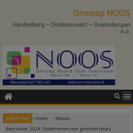
Ga
naar
Omroep NOOS
de
Hardenberg – Dedemsvaart – Gramsbergen
inhoud
e.o.
Je bent hier
Home
Nieuws
Beursvloer 2024: Ondernemen met gesloten beurs