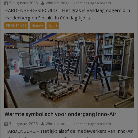
5 augustus 2026
Wim de Jonge
voor
Reacties uitgeschakeld
HARDENBERG/SIBCULO – Het gras is vandaag opgerold in
Binnen
een
Hardenberg en Sibculo. In één dag tijd is...
dag
FRONTPAGE
Nieuws
Sport
is
kunstgras
weg
in
Hardenberg
en
Sibculo
Warmte symbolisch voor ondergang Inno-Air
5 augustus 2026
Wim de Jonge
voor
Reacties uitgeschakeld
HARDENBERG – Het lijkt alsof de medewerkers van Inno-Air
Warmte
symbolisch