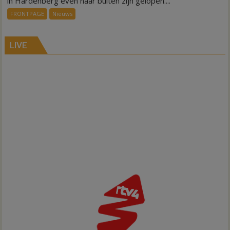
in Hardenberg even naar buiten zijn gelopen....
voor
FRONTPAGE
Nieuws
ondergang
Inno-
Air
LIVE