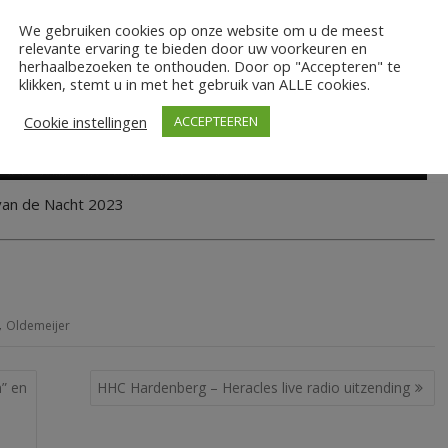
We gebruiken cookies op onze website om u de meest
relevante ervaring te bieden door uw voorkeuren en
herhaalbezoeken te onthouden. Door op "Accepteren" te
klikken, stemt u in met het gebruik van ALLE cookies.
Cookie instellingen
ACCEPTEEREN
van de Nacht 2023
,
Oldemeijer
n” en
HHC Hardenberg – Heracles live radio uitzending