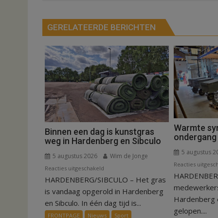
GERELATEERDE BERICHTEN
Warmte sy
Binnen een dag is kunstgras
ondergang 
weg in Hardenberg en Sibculo
5 augustus 2
5 augustus 2026
Wim de Jonge
Reacties uitgesc
voor
Reacties uitgeschakeld
HARDENBERG –
HARDENBERG/SIBCULO – Het gras
Binnen
medewerkers 
een
is vandaag opgerold in Hardenberg
Hardenberg e
dag
en Sibculo. In één dag tijd is...
gelopen....
is
FRONTPAGE
Nieuws
Sport