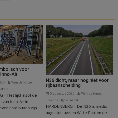
mbolisch voor
Inno-Air
N36 dicht, maar nog niet voor
026
Wim de Jonge
rijbaanscheiding
voor
hakeld
5 augustus 2026
Wim de Jonge
 Het lijkt alsof de
Warmte
voor
Reacties uitgeschakeld
symbolisch
van Inno-Air in
HARDENBERG – De N36 is medio
N36
voor
ven naar buiten zijn
dicht,
ondergang
augustus tussen Witte Paal en de
maar
Inno-