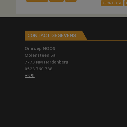
kunstgras
FRONTPAGE
weg
in
Hardenberg
en
Sibculo
CONTACT GEGEVENS
Omroep NOOS
Molensteen 5a
7773 NM Hardenberg
0523 760 788
ANBI