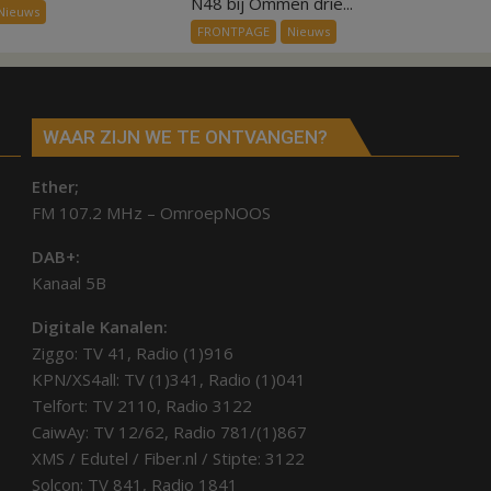
N48 bij Ommen drie...
Nieuws
nog
Air
FRONTPAGE
Nieuws
niet
voor
rijbaanscheiding
WAAR ZIJN WE TE ONTVANGEN?
Ether;
FM 107.2 MHz – OmroepNOOS
DAB+:
Kanaal 5B
Digitale Kanalen:
Ziggo: TV 41, Radio (1)916
KPN/XS4all: TV (1)341, Radio (1)041
Telfort: TV 2110, Radio 3122
CaiwAy: TV 12/62, Radio 781/(1)867
XMS / Edutel / Fiber.nl / Stipte: 3122
Solcon: TV 841, Radio 1841