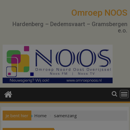
Ga
naar
Omroep NOOS
de
Hardenberg – Dedemsvaart – Gramsbergen
inhoud
e.o.
Je bent hier
Home
samenzang