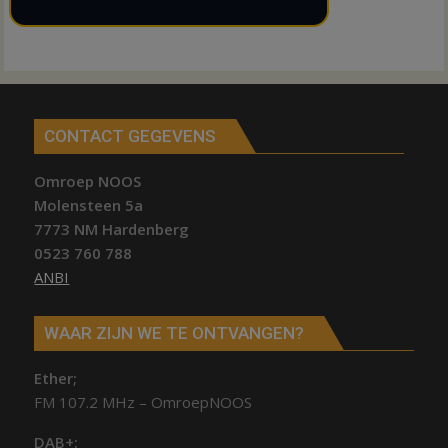
CONTACT GEGEVENS
Omroep NOOS
Molensteen 5a
7773 NM Hardenberg
0523 760 788
ANBI
WAAR ZIJN WE TE ONTVANGEN?
Ether;
FM 107.2 MHz – OmroepNOOS
DAB+: