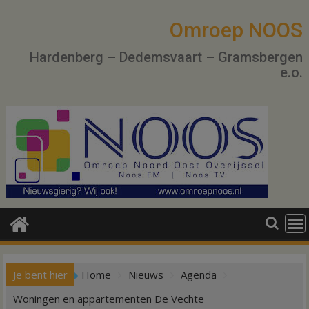
Ga
naar
Omroep NOOS
de
Hardenberg – Dedemsvaart – Gramsbergen
inhoud
e.o.
Je bent hier
Home
Nieuws
Agenda
Woningen en appartementen De Vechte