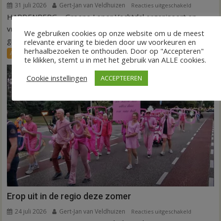
31 juli 2026
Gert-Jan van Veldhuizen
voor
Reacties uitgeschakeld
HARDENBERG – Groene Loper Vechtdal organiseert op
Fietstocht
langs
vrijdagmiddag 4 september 2026 een fietstocht langs
We gebruiken cookies op onze website om u de meest
groene
groene initiatieven...
relevante ervaring te bieden door uw voorkeuren en
initiatieven
herhaalbezoeken te onthouden. Door op "Accepteren"
Agenda
Nieuws
te klikken, stemt u in met het gebruik van ALLE cookies.
in
Hardenber
Cookie instellingen
ACCEPTEEREN
Erop uit in de regio deze zomer
24 juli 2026
Gert-Jan van Veldhuizen
voor
Reacties uitgeschakeld