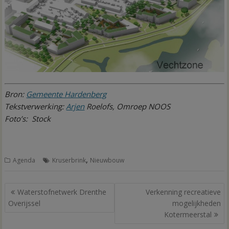
Bron:
Gemeente Hardenberg
Tekstverwerking:
Arjen
Roelofs, Omroep NOOS
Foto’s: Stock
,
Agenda
Kruserbrink
Nieuwbouw
Bericht
Waterstofnetwerk Drenthe
Verkenning recreatieve
navigatie
Overijssel
mogelijkheden
Kotermeerstal