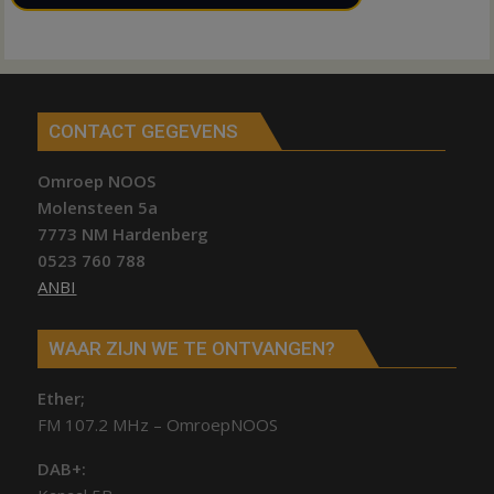
CONTACT GEGEVENS
Omroep NOOS
Molensteen 5a
7773 NM Hardenberg
0523 760 788
ANBI
WAAR ZIJN WE TE ONTVANGEN?
Ether;
FM 107.2 MHz – OmroepNOOS
DAB+: