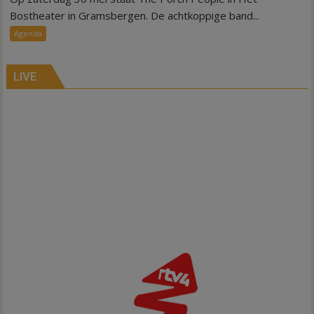
lokale
Bostheater in Gramsbergen. De achtkoppige band...
countryband
Agenda
in
het
bostheater
LIVE
Gramsbergen