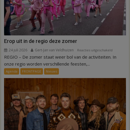
Erop uit in de regio deze zomer
24 juli 2026
Gert-Jan van Veldhuizen
voor
Reacties uitgeschakeld
REGIO – De zomer staat weer bol van de activiteiten. In
Erop
uit
onze regio worden verschillende feesten,...
in
Agenda
FRONTPAGE
Nieuws
de
regio
deze
zomer