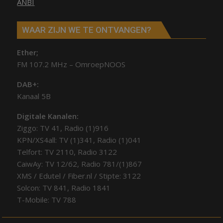
ANBI
WAAR ZIJN WE TE ONTVANGEN?
Ether;
FM 107.2 MHz – OmroepNOOS
DAB+:
Kanaal 5B
Digitale Kanalen:
Ziggo: TV 41, Radio (1)916
KPN/XS4all: TV (1)341, Radio (1)041
Telfort: TV 2110, Radio 3122
CaiwAy: TV 12/62, Radio 781/(1)867
XMS / Edutel / Fiber.nl / Stipte: 3122
Solcon: TV 841, Radio 1841
T-Mobile: TV 788