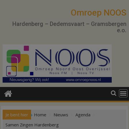
Ga
naar
Omroep NOOS
de
Hardenberg – Dedemsvaart – Gramsbergen
inhoud
e.o.
Je bent hier
Home
Nieuws
Agenda
Samen Zingen Hardenberg