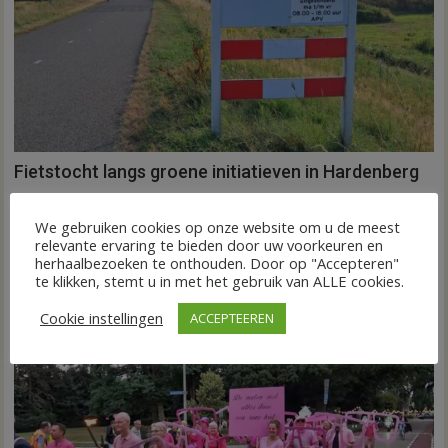
Fietstocht langs groene initiatieven in Hardenberg
31 juli 2026
Gert-Jan van Veldhuizen
voor
Reacties uitgeschakeld
HARDENBERG – Groene Loper Vechtdal organiseert op
Fietstocht
We gebruiken cookies op onze website om u de meest
relevante ervaring te bieden door uw voorkeuren en
langs
vrijdagmiddag 4 september 2026 een fietstocht langs
herhaalbezoeken te onthouden. Door op "Accepteren"
groene
groene initiatieven...
te klikken, stemt u in met het gebruik van ALLE cookies.
initiatieven
Agenda
Nieuws
in
Cookie instellingen
ACCEPTEEREN
Hardenber