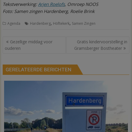
Tekstverwerking:
Arjen Roelofs
, Omroep NOOS
Foto: Samen zingen Hardenberg, Roelie Brink
,
,
Agenda
Hardenberg
Höftekerk
Samen Zingen
Bericht
Gezellige middag voor
Gratis kindervoorstelling in
navigatie
ouderen
Gramsberger Bostheater
GERELATEERDE BERICHTEN