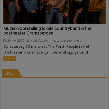
Muziekvoorstelling lokale countryband in het
bostheater Gramsbergen
20 mei 2026
Henk Stoeten
voor
Reacties uitgeschakeld
Op zaterdag 30 mei staat The Porch People in Het
Muziekvoorstelling
lokale
Bostheater in Gramsbergen. De achtkoppige band...
countryband
Agenda
in
het
bostheater
LIVE
Gramsbergen