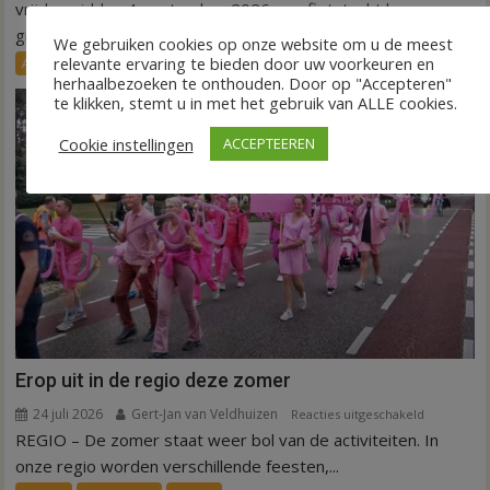
langs
vrijdagmiddag 4 september 2026 een fietstocht langs
groene
groene initiatieven...
We gebruiken cookies op onze website om u de meest
initiatieven
relevante ervaring te bieden door uw voorkeuren en
Agenda
Nieuws
in
herhaalbezoeken te onthouden. Door op "Accepteren"
Hardenber
te klikken, stemt u in met het gebruik van ALLE cookies.
Cookie instellingen
ACCEPTEEREN
Erop uit in de regio deze zomer
24 juli 2026
Gert-Jan van Veldhuizen
voor
Reacties uitgeschakeld
REGIO – De zomer staat weer bol van de activiteiten. In
Erop
uit
onze regio worden verschillende feesten,...
in