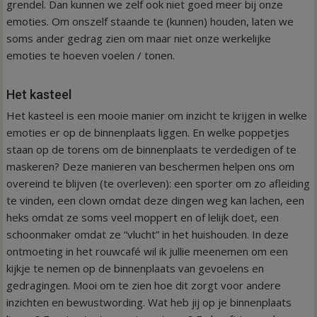
grendel. Dan kunnen we zelf ook niet goed meer bij onze
emoties. Om onszelf staande te (kunnen) houden, laten we
soms ander gedrag zien om maar niet onze werkelijke
emoties te hoeven voelen / tonen.
Het kasteel
Het kasteel is een mooie manier om inzicht te krijgen in welke
emoties er op de binnenplaats liggen. En welke poppetjes
staan op de torens om de binnenplaats te verdedigen of te
maskeren? Deze manieren van beschermen helpen ons om
overeind te blijven (te overleven): een sporter om zo afleiding
te vinden, een clown omdat deze dingen weg kan lachen, een
heks omdat ze soms veel moppert en of lelijk doet, een
schoonmaker omdat ze “vlucht” in het huishouden. In deze
ontmoeting in het rouwcafé wil ik jullie meenemen om een
kijkje te nemen op de binnenplaats van gevoelens en
gedragingen. Mooi om te zien hoe dit zorgt voor andere
inzichten en bewustwording. Wat heb jij op je binnenplaats