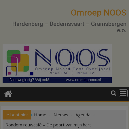
Ga
naar
Omroep NOOS
de
Hardenberg – Dedemsvaart – Gramsbergen
inhoud
e.o.
Je bent hier
Home
Nieuws
Agenda
Rondom rouwcafé – De poort van mijn hart