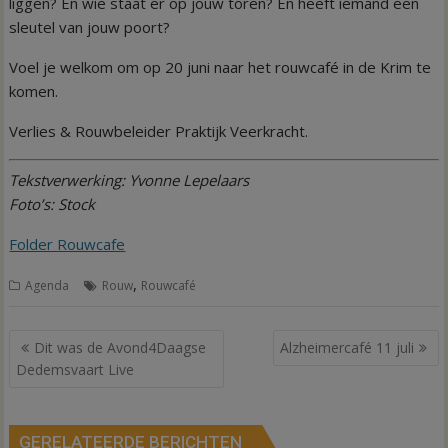
liggen? En wie staat er op jouw toren? En heeft iemand een
sleutel van jouw poort?
Voel je welkom om op 20 juni naar het rouwcafé in de Krim te
komen.
Verlies & Rouwbeleider Praktijk Veerkracht.
Tekstverwerking: Yvonne Lepelaars
Foto’s: Stock
Folder Rouwcafe
,
Agenda
Rouw
Rouwcafé
Bericht
Dit was de Avond4Daagse
Alzheimercafé 11 juli
navigatie
Dedemsvaart Live
GERELATEERDE BERICHTEN