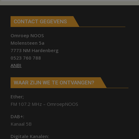
CONTACT GEGEVENS
Omroep NOOS
Molensteen 5a
7773 NM Hardenberg
0523 760 788
ANBI
WAAR ZIJN WE TE ONTVANGEN?
Ether;
FM 107.2 MHz – OmroepNOOS
DAB+:
Kanaal 5B
Digitale Kanalen: