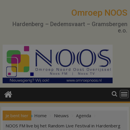
Ga
naar
Omroep NOOS
de
Hardenberg – Dedemsvaart – Gramsbergen
inhoud
e.o.
Je bent hier
Home
Nieuws
Agenda
NOOS FM live bij het Random Live Festival in Hardenberg