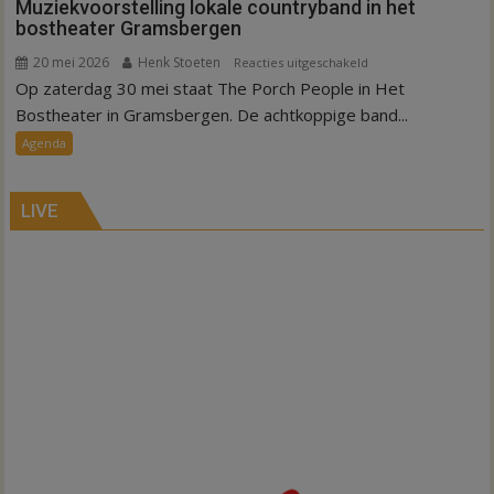
Muziekvoorstelling lokale countryband in het
bostheater Gramsbergen
20 mei 2026
Henk Stoeten
voor
Reacties uitgeschakeld
Op zaterdag 30 mei staat The Porch People in Het
Muziekvoorstelling
lokale
Bostheater in Gramsbergen. De achtkoppige band...
countryband
Agenda
in
het
bostheater
LIVE
Gramsbergen