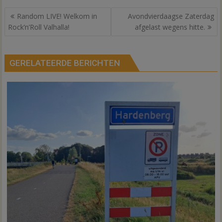
Bericht
Random LIVE! Welkom in
Avondvierdaagse Zaterdag
navigatie
Rock’n’Roll Valhalla!
afgelast wegens hitte.
GERELATEERDE BERICHTEN