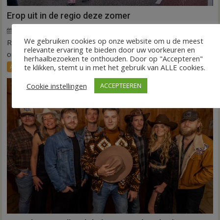
Erop uit in de regio deze zomer
24 juli 2026
Gert-Jan van Veldhuizen
voor
Reacties uitgeschakeld
We gebruiken cookies op onze website om u de meest
REGIO – De zomer staat weer bol van de activiteiten. In
Erop
relevante ervaring te bieden door uw voorkeuren en
uit
onze regio worden verschillende feesten,...
herhaalbezoeken te onthouden. Door op "Accepteren"
in
te klikken, stemt u in met het gebruik van ALLE cookies.
Agenda
FRONTPAGE
Nieuws
de
regio
Cookie instellingen
ACCEPTEEREN
deze
zomer