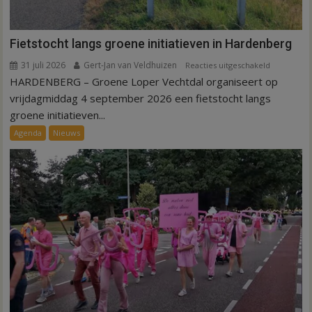
Fietstocht langs groene initiatieven in Hardenberg
31 juli 2026
Gert-Jan van Veldhuizen
voor
Reacties uitgeschakeld
HARDENBERG – Groene Loper Vechtdal organiseert op
Fietstocht
langs
vrijdagmiddag 4 september 2026 een fietstocht langs
groene
groene initiatieven...
initiatieven
Agenda
Nieuws
in
Hardenber