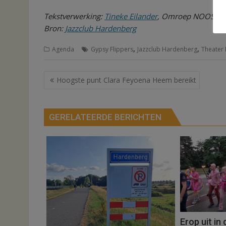
Tekstverwerking:
Tineke Eilander
, Omroep NOOS
Bron:
Jazzclub Hardenberg
,
,
Agenda
Gypsy Flippers
Jazzclub Hardenberg
Theater
Bericht
Hoogste punt Clara Feyoena Heem bereikt
navigatie
GERELATEERDE BERICHTEN
Erop uit in