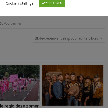
Cookie instellingen
ACCEPTEEREN
 De Voorveghter
Blotevoetenwandeling voor echte bikkels
 de regio deze zomer