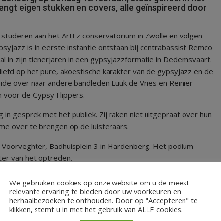
engt eigen stukken en covers, alle geïnspireerd door
ij studeren aan het ArtEz conservatorium in Zwolle en volgen
psyjazz is in eerste instantie ontstaan bij contrabassist Remco
l in zijn tienerjaren in een gypsyjazzformatie in Dedemsvaart.
liefd op het pure, akoestische karakter van de gypsyjazz en de
eide over naar andere bandleden Luuk de Vries en Reinier
n voor de Gypsy Flippers.
n gesprek met het publiek. Zij raken niet uitgepraat over hun
me over te brengen op de luisteraars.
e Voorveghter, Badhuisplein 3 in Hardenberg. Het podium
ter van het optreden.
,-.
We gebruiken cookies op onze website om u de meest
relevante ervaring te bieden door uw voorkeuren en
herhaalbezoeken te onthouden. Door op "Accepteren" te
klikken, stemt u in met het gebruik van ALLE cookies.