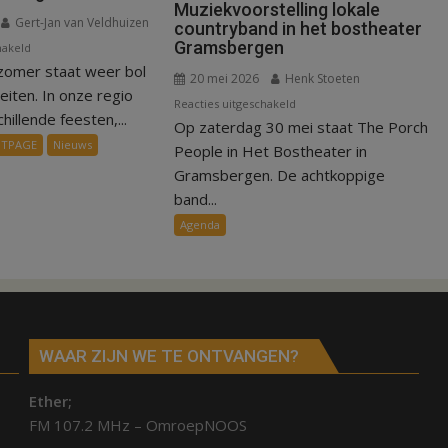
Muziekvoorstelling lokale
Gert-Jan van Veldhuizen
countryband in het bostheater
Gramsbergen
voor
hakeld
zomer staat weer bol
Erop
20 mei 2026
Henk Stoeten
uit
teiten. In onze regio
voor
Reacties uitgeschakeld
in
illende feesten,...
Op zaterdag 30 mei staat The Porch
Muziekvoorstelling
de
NTPAGE
Nieuws
lokale
People in Het Bostheater in
regio
countryband
Gramsbergen. De achtkoppige
deze
in
band...
zomer
het
Agenda
bostheater
Gramsbergen
WAAR ZIJN WE TE ONTVANGEN?
Ether;
FM 107.2 MHz – OmroepNOOS