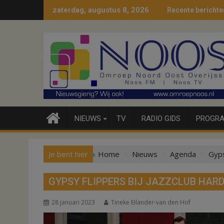
Ga
zaterdag, augustus 8, 2026
Recente berichte
naar
de
inhoud
NIEUWS
TV
RADIO GIDS
PROGRA
Je bent hier
Home
Nieuws
Agenda
Gyps
GYPSY FLIPPERS BIJ JAZZCLUB HAR
28 januari 2023
Tineke Eilander-van den Hof