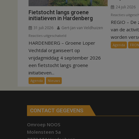
24 juli 2026
Fietstocht langs groene
Reacties uitgesc
initiatieven in Hardenberg
REGIO – De 
31 juli 2026
Gert-Jan van Veldhuizen
van de activi
voor
Reacties uitgeschakeld
worden versch
HARDENBERG – Groene Loper
Fietstocht
Agenda
FRO
langs
Vechtdal organiseert op
groene
vrijdagmiddag 4 september 2026
initiatieven
een fietstocht langs groene
in
initiatieven...
Hardenberg
Agenda
Nieuws
CONTACT GEGEVENS
Omroep NOOS
Molensteen 5a