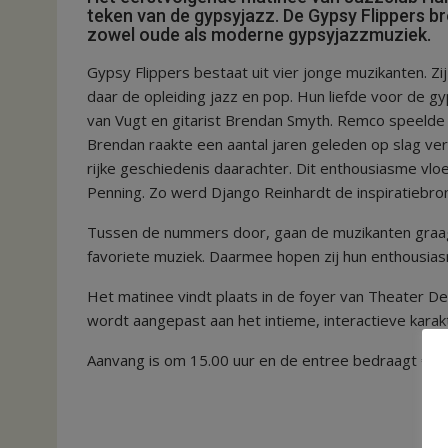
teken van de gypsyjazz. De Gypsy Flippers br
zowel oude als moderne gypsyjazzmuziek.
Gypsy Flippers bestaat uit vier jonge muzikanten. Z
daar de opleiding jazz en pop. Hun liefde voor de gy
van Vugt en gitarist Brendan Smyth. Remco speelde a
Brendan raakte een aantal jaren geleden op slag ver
rijke geschiedenis daarachter. Dit enthousiasme vlo
Penning. Zo werd Django Reinhardt de inspiratiebro
Tussen de nummers door, gaan de muzikanten graag i
favoriete muziek. Daarmee hopen zij hun enthousias
Het matinee vindt plaats in de foyer van Theater D
wordt aangepast aan het intieme, interactieve karak
Aanvang is om 15.00 uur en de entree bedraagt € 10