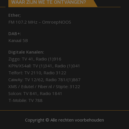
WAAR ZIJN WE TE ONTVANGEN?
Ether;
FM 107.2 MHz – OmroepNOOS
DAB+:
Kanaal 5B
Digitale Kanalen:
Ziggo: TV 41, Radio (1)916
KPN/XS4all: TV (1)341, Radio (1)041
Telfort: TV 2110, Radio 3122
CaiwAy: TV 12/62, Radio 781/(1)867
XMS / Edutel / Fiber.nl / Stipte: 3122
Solcon: TV 841, Radio 1841
T-Mobile: TV 788
Copyright © Alle rechten voorbehouden