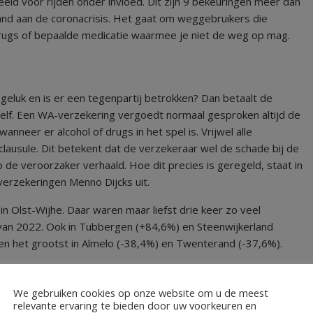
eld voor rijden onder invloed. Dit zijn 9 bekeuringen meer dan
and aan de coronacrisis. Het gaat om weggebruikers die
 drugs of bepaalde medicatie waarmee je niet de weg op mag.
geluk en is er een tegenpartij betrokken? Dan betaalt de
elf. Een WA-verzekering vergoedt normaal gesproken altijd de
anneer er alcohol of drugs in het spel is. Vrijwel alle
lausule. Dit betekent dat de verzekeraar wel de schade bij de
de veroorzaker verhaald. Hoe dit precies is geregeld, staat in
erzekeringen Menno Dijcks uit.
in Olst-Wijhe. Daar waren maar liefst drie keer zo veel
 van 2022. Ook in Tubbergen (+84,6%) en Steenwijkerland
ren het grootst in Almelo (-38,4%) en Twenterand (-37,6%).
We gebruiken cookies op onze website om u de meest
relevante ervaring te bieden door uw voorkeuren en
keuringen uitgedeeld voor rijden onder invloed: per 10.000