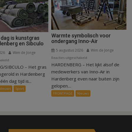
Warmte symbolisch voor
 dag is kunstgras
ondergang Inno-Air
denberg en Sibculo
5 augustus 2026
Wim de Jonge
026
Wim de Jonge
voor
Reacties uitgeschakeld
voor
hakeld
HARDENBERG – Het lijkt alsof de
Warmte
/SIBCULO – Het gras
Binnen
symbolisch
medewerkers van Inno-Air in
een
pgerold in Hardenberg
voor
Hardenberg even naar buiten zijn
dag
één dag tijd is...
ondergang
gelopen....
is
Nieuws
Sport
Inno-
kunstgras
FRONTPAGE
Nieuws
Air
weg
in
Hardenberg
en
Sibculo