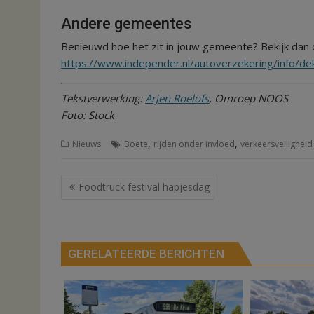
Andere gemeentes
Benieuwd hoe het zit in jouw gemeente? Bekijk dan
https://www.independer.nl/autoverzekering/info/de
Tekstverwerking:
Arjen Roelofs
, Omroep NOOS
Foto: Stock
,
,
Nieuws
Boete
rijden onder invloed
verkeersveiligheid
Bericht
Foodtruck festival hapjesdag
navigatie
GERELATEERDE BERICHTEN