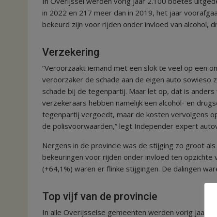
In Overijssel werden vorig jaar 2.100 boetes uitgede
in 2022 en 217 meer dan in 2019, het jaar voorafga
bekeurd zijn voor rijden onder invloed van alcohol,
Verzekering
“Veroorzaakt iemand met een slok te veel op een on
veroorzaker de schade aan de eigen auto sowieso z
schade bij de tegenpartij. Maar let op, dat is anders w
verzekeraars hebben namelijk een alcohol- en drugsc
tegenpartij vergoedt, maar de kosten vervolgens op 
de polisvoorwaarden,” legt Independer expert autov
Nergens in de provincie was de stijging zo groot als 
bekeuringen voor rijden onder invloed ten opzichte
(+64,1%) waren er flinke stijgingen. De dalingen wa
Top vijf van de provincie
In alle Overijsselse gemeenten werden vorig jaar be