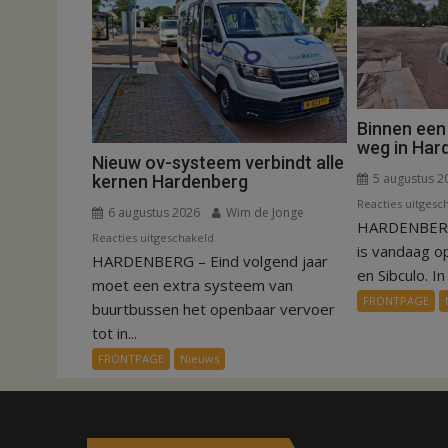
Binnen een
weg in Har
Nieuw ov-systeem verbindt alle
5 augustus 2
kernen Hardenberg
Reacties uitgesc
6 augustus 2026
Wim de Jonge
HARDENBERG
voor
Reacties uitgeschakeld
is vandaag o
HARDENBERG – Eind volgend jaar
Nieuw
en Sibculo. In 
ov-
moet een extra systeem van
FRONTPAGE
systeem
buurtbussen het openbaar vervoer
verbindt
tot in...
alle
FRONTPAGE
Nieuws
kernen
Hardenberg