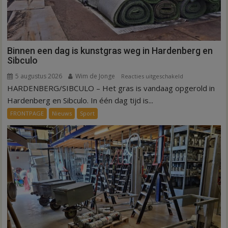
Binnen een dag is kunstgras weg in Hardenberg en
Sibculo
5 augustus 2026
Wim de Jonge
voor
Reacties uitgeschakeld
HARDENBERG/SIBCULO – Het gras is vandaag opgerold in
Binnen
een
Hardenberg en Sibculo. In één dag tijd is...
dag
FRONTPAGE
Nieuws
Sport
is
kunstgras
weg
in
Hardenberg
en
Sibculo