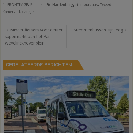
,
,
,
FRONTPAGE
Politiek
Hardenberg
stembureaus
Tweede
Kamerverkiezingen
Bericht
Minder fietsers voor deuren
Stemmenbussen zijn leeg
navigatie
supermarkt aan het Van
Wevelinckhovenplein
GERELATEERDE BERICHTEN