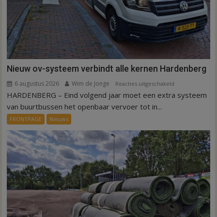
Nieuw ov-systeem verbindt alle kernen Hardenberg
6 augustus 2026
Wim de Jonge
voor
Reacties uitgeschakeld
HARDENBERG – Eind volgend jaar moet een extra systeem
Nieuw
ov-
van buurtbussen het openbaar vervoer tot in...
systeem
FRONTPAGE
Nieuws
verbindt
alle
kernen
Hardenberg