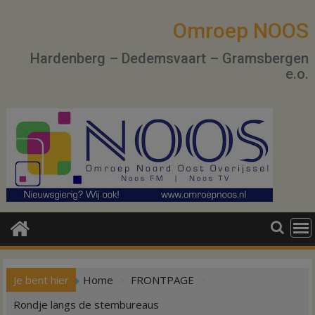
Ga
naar
Omroep NOOS
de
Hardenberg – Dedemsvaart – Gramsbergen
inhoud
e.o.
Je bent hier
Home
FRONTPAGE
Rondje langs de stembureaus