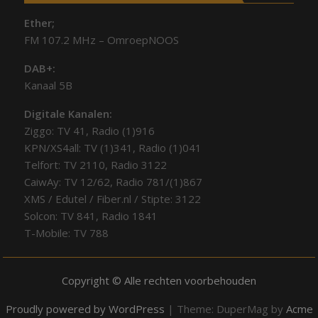
Ether;
FM 107.2 MHz – OmroepNOOS
DAB+:
Kanaal 5B
Digitale Kanalen:
Ziggo: TV 41, Radio (1)916
KPN/XS4all: TV (1)341, Radio (1)041
Telfort: TV 2110, Radio 3122
CaiwAy: TV 12/62, Radio 781/(1)867
XMS / Edutel / Fiber.nl / Stipte: 3122
Solcon: TV 841, Radio 1841
T-Mobile: TV 788
Copyright © Alle rechten voorbehouden
Proudly powered by WordPress
|
Theme: DuperMag by
Acme