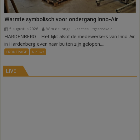
Warmte symbolisch voor ondergang Inno-Air
5 augustus 2026
Wim de Jonge
voor
Reacties uitgeschakeld
HARDENBERG – Het lijkt alsof de medewerkers van Inno-Air
Warmte
symbolisch
in Hardenberg even naar buiten zijn gelopen....
voor
FRONTPAGE
Nieuws
ondergang
Inno-
Air
LIVE