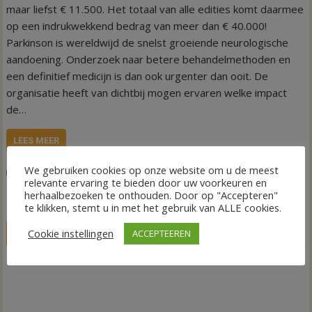
maar liefst € 11.500. Het totaal van alle edities komt daarmee
op een indrukwekkend bedrag van meer dan € 40.000!
Parkinson is wereldwijd de snelst groeiende neurologische
aandoening. Onderzoek naar betere behandelmethoden en
een definitief medicijn is dan ook urgenter dan ooit. De
organisatie heeft van dichtbij mogen ervaren welke impact
de…
LEES MEER
We gebruiken cookies op onze website om u de meest
,
,
Nieuws
Gramsbergen
inzameling
Parkinson
relevante ervaring te bieden door uw voorkeuren en
herhaalbezoeken te onthouden. Door op "Accepteren"
te klikken, stemt u in met het gebruik van ALLE cookies.
LIVE
Cookie instellingen
ACCEPTEEREN