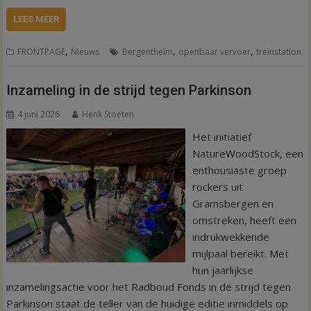
LEES MEER
,
,
,
FRONTPAGE
Nieuws
Bergentheim
openbaar vervoer
treinstation
Inzameling in de strijd tegen Parkinson
4 juni 2026
Henk Stoeten
Het initiatief
NatureWoodStock, een
enthousiaste groep
rockers uit
Gramsbergen en
omstreken, heeft een
indrukwekkende
mijlpaal bereikt. Met
hun jaarlijkse
inzamelingsactie voor het Radboud Fonds in de strijd tegen
Parkinson staat de teller van de huidige editie inmiddels op