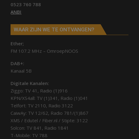
0523 760 788
ANBI
WAAR ZIJN WE TE ONTVANGEN?
Ether;
FM 107.2 MHz – OmroepNOOS
DAB+:
Kanaal 5B
Digitale Kanalen:
Ziggo: TV 41, Radio (1)916
KPN/XS4all: TV (1)341, Radio (1)041
Telfort: TV 2110, Radio 3122
CaiwAy: TV 12/62, Radio 781/(1)867
XMS / Edutel / Fiber.nl / Stipte: 3122
Solcon: TV 841, Radio 1841
T-Mobile: TV 788