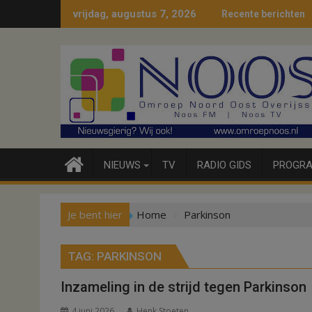
Ga
vrijdag, augustus 7, 2026
Recente berichten
naar
de
inhoud
NIEUWS
TV
RADIO GIDS
PROGRA
Je bent hier
Home
Parkinson
TAG:
PARKINSON
Inzameling in de strijd tegen Parkinson
4 juni 2026
Henk Stoeten