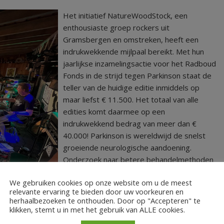
Het initiatief NatureWoodStock, een
enthousiaste groep rockers uit
Gramsbergen en omstreken, heeft een
indrukwekkende mijlpaal bereikt. Met hun
jaarlijkse inzamelingsactie voor het Radboud
Fonds in de strijd tegen Parkinson staat de
teller van de huidige editie inmiddels op
maar liefst € 11.500. Het totaal van alle
edities komt daarmee op een
indrukwekkend bedrag van meer dan €
40.000! Parkinson is wereldwijd de snelst
groeiende neurologische aandoening.
Onderzoek naar betere behandelmethoden
en een definitief medicijn is dan ook
We gebruiken cookies op onze website om u de meest
urgenter dan ooit. De organisatie heeft van
relevante ervaring te bieden door uw voorkeuren en
herhaalbezoeken te onthouden. Door op "Accepteren" te
klikken, stemt u in met het gebruik van ALLE cookies.