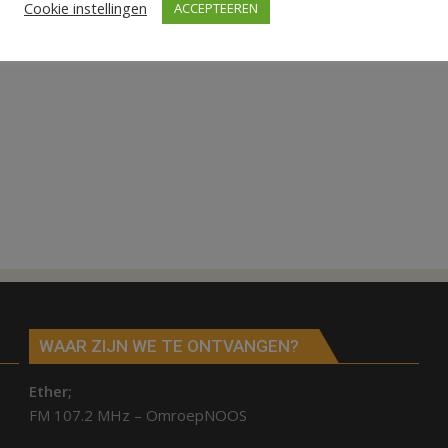
Cookie instellingen
ACCEPTEEREN
WAAR ZIJN WE TE ONTVANGEN?
Ether;
FM 107.2 MHz – OmroepNOOS