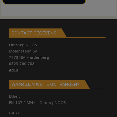
CONTACT GEGEVENS
Omroep NOOS
Molensteen 5a
7773 NM Hardenberg
0523 760 788
ANBI
WAAR ZIJN WE TE ONTVANGEN?
Ether;
FM 107.2 MHz – OmroepNOOS
DAB+: