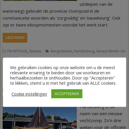
uitdiepen van de
waterweg) gebruikt de provincie Overijssel in de
communicatie woorden als ‘zorgvuldig’ en ‘nauwkeurig’. Ook
zijn er twee inloopmomenten voordat het werk start.
LEES MEER
,
,
,
FRONTPAGE
Nieuws
Bergentheim
Hardenberg
kanaal Almelo-De
Haandrik
We gebruiken cookies op onze website om u de meest
relevante ervaring te bieden door uw voorkeuren en
VIDEO Vechtzomp Stad-Hardenberg ziet het
herhaalbezoeken te onthouden. Door op "Accepteren"
daglicht
te klikken, stemt u in met het gebruik van ALLE cookies.
29 mei 2026
Wim de Jonge
Cookie instellingen
ACCEPTEEREN
HARDENBERG – Stad-
Hardenberg is de
naam van een nieuwe
vechtzomp. Zo’n drie
weken voor de officiële