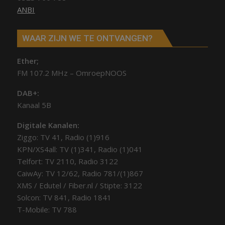
ANBI
WAAR ZIJN WE TE ONTVANGEN?
Ether;
FM 107.2 MHz – OmroepNOOS
DAB+:
Kanaal 5B
Digitale Kanalen:
Ziggo: TV 41, Radio (1)916
KPN/XS4all: TV (1)341, Radio (1)041
Telfort: TV 2110, Radio 3122
CaiwAy: TV 12/62, Radio 781/(1)867
XMS / Edutel / Fiber.nl / Stipte: 3122
Solcon: TV 841, Radio 1841
T-Mobile: TV 788