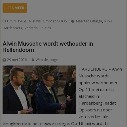
LEES MEER
,
,
,
FRONTPAGE
Nieuws
OmroepNOOS
Maarten Offinga
RTV4
,
Hardenberg
Vechtdal Politiek
Alwin Mussche wordt wethouder in
Hellendoorn
29 mei 2026
Wim de Jonge
HARDENBERG – Alwin
Mussche wordt
opnieuw wethouder.
Op 11 mei nam hij
afscheid in
Hardenberg, nadat
OpKoers.nu door
zetelverlies niet
terugkeerde in het nieuwe college. Op 16 juni wordt hij