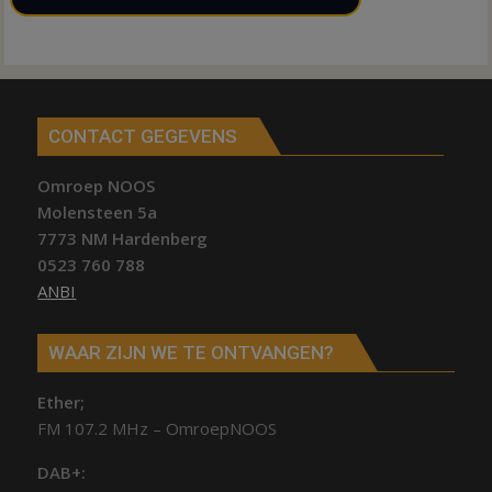
CONTACT GEGEVENS
Omroep NOOS
Molensteen 5a
7773 NM Hardenberg
0523 760 788
ANBI
WAAR ZIJN WE TE ONTVANGEN?
Ether;
FM 107.2 MHz – OmroepNOOS
DAB+: