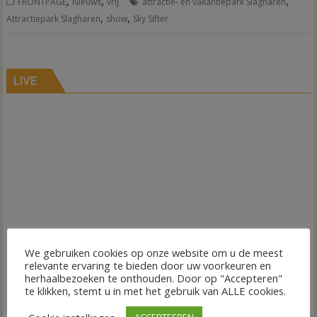
,
,
,
FRONTPAGE
Nieuws
vrij
attractie- en vakantiepark Slagharen
,
,
Attractiepark Slagharen
show
Sky Sifter
LIVE
We gebruiken cookies op onze website om u de meest
relevante ervaring te bieden door uw voorkeuren en
herhaalbezoeken te onthouden. Door op "Accepteren"
te klikken, stemt u in met het gebruik van ALLE cookies.