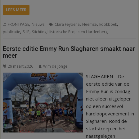
LEES MEER
,
,
,
,
FRONTPAGE
Nieuws
Clara Feyoena
Heemse
kookboek
,
,
publicatie
SHP
Stichting Historische Projecten Hardenberg
Eerste editie Emmy Run Slagharen smaakt naar
meer
29 maart 2026
Wim de Jonge
SLAGHAREN – De
eerste editie van de
Emmy Run is zondag
niet alleen uitgelopen
op een succesvol
hardloopevenement in
Slagharen. Rond de
startstreep en het
naastgelegen