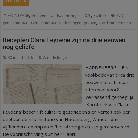
LEES MEER
,
,
,
FRONTPAGE
Gemeenteraadsverkiezingen 2026
Politiek
FVD
,
,
,
gemeenteraad
Gemeenteraadsverkiezingen
gr2026
voorkeurstemmen
Recepten Clara Feyoena zijn na drie eeuwen
nog geliefd
30 maart 2026
Wim de Jonge
HARDENBERG – Een
kookboek van circa drie
eeuwen oud. Is daar
interesse voor?
Verrassend genoeg: ja.
‘Kookboek van Clara
Feyoena’ beschrijft culinaire geschiedenis en vertelt ook een
deel van de rijke historie van Hardenberg. Al meer dan
vijfhonderd exemplaren (het streefgetal) zijn gereserveerd.
De voorinschrijving sluit per 1 april.