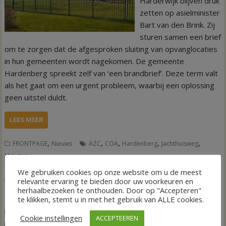
Harderwijk blijven druk
zetten op asielminister
Bart van den Brink. Zij
sturen samen een brief
om te zorgen dat de afgesproken sluiting van opvanglocaties
in hun gemeenten wordt nagekomen. De gemeente
Hardenberg spreekt zelf van ‘een brandbrief’. Deze term valt
als het gaat om een urgent probleem, waarbij een oplossing
geen uitstel duldt.
LEES MEER
,
,
,
,
,
FRONTPAGE
Nieuws
AZC
COA
Hardenberg
Jachthuisweg
Minister
We gebruiken cookies op onze website om u de meest
relevante ervaring te bieden door uw voorkeuren en
Vechtzomp gaat te water tijdens Sail
herhaalbezoeken te onthouden. Door op "Accepteren"
Hardenberg
te klikken, stemt u in met het gebruik van ALLE cookies.
26 maart 2026
Wim de Jonge
Cookie instellingen
ACCEPTEEREN