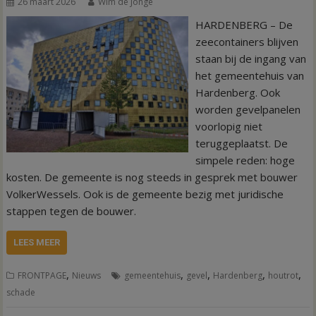
26 maart 2026
Wim de Jonge
HARDENBERG – De
zeecontainers blijven
staan bij de ingang van
het gemeentehuis van
Hardenberg. Ook
worden gevelpanelen
voorlopig niet
teruggeplaatst. De
simpele reden: hoge
kosten. De gemeente is nog steeds in gesprek met bouwer
VolkerWessels. Ook is de gemeente bezig met juridische
stappen tegen de bouwer.
LEES MEER
,
,
,
,
,
FRONTPAGE
Nieuws
gemeentehuis
gevel
Hardenberg
houtrot
schade