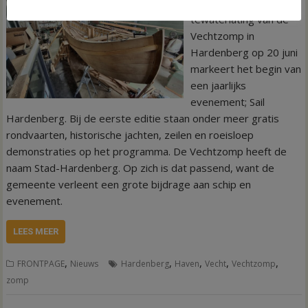
HARDENBERG – De
tewaterlating van de
Vechtzomp in
Hardenberg op 20 juni
markeert het begin van
een jaarlijks
evenement; Sail
Hardenberg. Bij de eerste editie staan onder meer gratis
rondvaarten, historische jachten, zeilen en roeisloep
demonstraties op het programma. De Vechtzomp heeft de
naam Stad-Hardenberg. Op zich is dat passend, want de
gemeente verleent een grote bijdrage aan schip en
evenement.
LEES MEER
,
,
,
,
,
FRONTPAGE
Nieuws
Hardenberg
Haven
Vecht
Vechtzomp
zomp