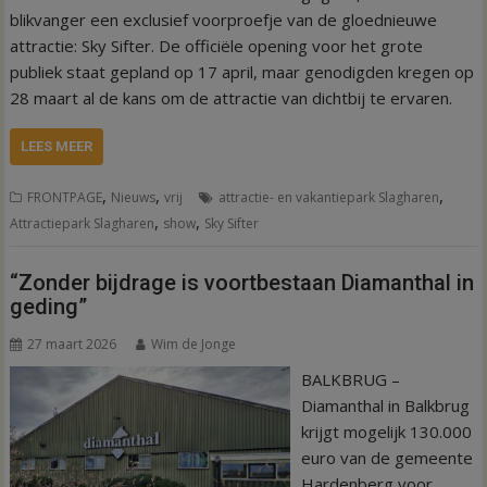
blikvanger een exclusief voorproefje van de gloednieuwe
attractie: Sky Sifter. De officiële opening voor het grote
publiek staat gepland op 17 april, maar genodigden kregen op
28 maart al de kans om de attractie van dichtbij te ervaren.
LEES MEER
,
,
,
FRONTPAGE
Nieuws
vrij
attractie- en vakantiepark Slagharen
,
,
Attractiepark Slagharen
show
Sky Sifter
“Zonder bijdrage is voortbestaan Diamanthal in
geding”
27 maart 2026
Wim de Jonge
BALKBRUG –
Diamanthal in Balkbrug
krijgt mogelijk 130.000
euro van de gemeente
Hardenberg voor