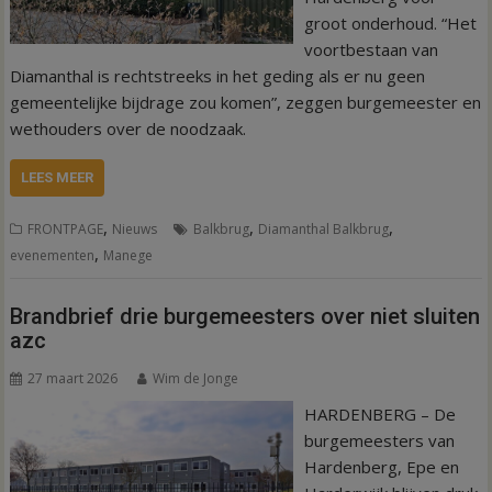
groot onderhoud. “Het
voortbestaan van
Diamanthal is rechtstreeks in het geding als er nu geen
gemeentelijke bijdrage zou komen”, zeggen burgemeester en
wethouders over de noodzaak.
LEES MEER
,
,
,
FRONTPAGE
Nieuws
Balkbrug
Diamanthal Balkbrug
,
evenementen
Manege
Brandbrief drie burgemeesters over niet sluiten
azc
27 maart 2026
Wim de Jonge
HARDENBERG – De
burgemeesters van
Hardenberg, Epe en