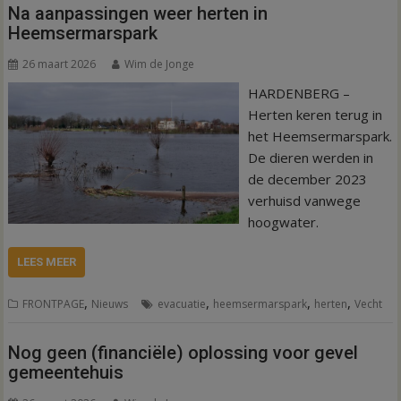
Na aanpassingen weer herten in
Heemsermarspark
26 maart 2026
Wim de Jonge
HARDENBERG –
Herten keren terug in
het Heemsermarspark.
De dieren werden in
de december 2023
verhuisd vanwege
hoogwater.
LEES MEER
,
,
,
,
FRONTPAGE
Nieuws
evacuatie
heemsermarspark
herten
Vecht
Nog geen (financiële) oplossing voor gevel
gemeentehuis