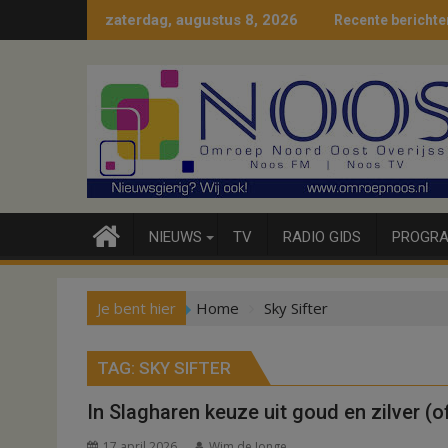
Ga
zaterdag, augustus 8, 2026
Recente berichte
naar
de
inhoud
NIEUWS
TV
RADIO GIDS
PROGRA
Je bent hier
Home
Sky Sifter
TAG:
SKY SIFTER
In Slagharen keuze uit goud en zilver (
17 april 2026
Wim de Jonge