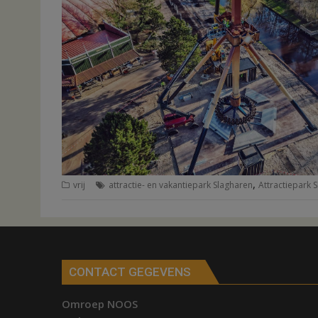
,
vrij
attractie- en vakantiepark Slagharen
Attractiepark 
CONTACT GEGEVENS
Omroep NOOS