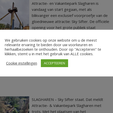
Attractie- en Vakantiepark Slagharen is
vandaag van start gegaan, met als
blikvanger een exclusief voorproefje van de
gloednieuwe attractie: Sky Sifter. De officiële
opening voor het grote publiek staat
gepland op 17 april, maar genodigden
kregen op 28 maart al de kans om de
We gebruiken cookies op onze website om u de meest
relevante ervaring te bieden door uw voorkeuren en
attractie van dichtbij te ervaren.
herhaalbezoeken te onthouden. Door op "Accepteren" te
klikken, stemt u in met het gebruik van ALLE cookies.
Cookie instellingen
ACCEPTEEREN
,
,
,
agharen
Attractiepark Slagharen
show
Sky Sifter
SLAGHAREN – Sky Sifter staat. Dat meldt
Attractie- & Vakantiepark Slagharen met
trots. Met het plaatsen van het