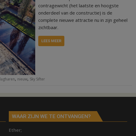
contragewicht (het laatste en hoogste
onderdeel van de constructie) is de
complete nieuwe attractie nu in zijn geheel
zichtbaar.
LEES MEER
,
,
Slagharen
nieuw
Sky Sifter
WAAR ZIJN WE TE ONTVANGEN?
Ether;