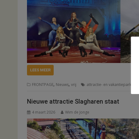
LEES MEER
,
,
FRONTPAGE
Nieuws
vrij
attractie- en vakantiepark Sl
Nieuwe attractie Slagharen staat
4 maart 2026
Wim de Jonge