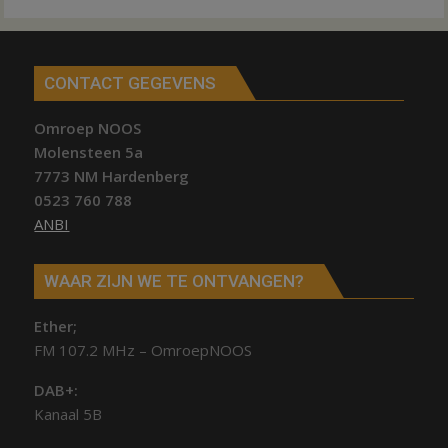
CONTACT GEGEVENS
Omroep NOOS
Molensteen 5a
7773 NM Hardenberg
0523 760 788
ANBI
WAAR ZIJN WE TE ONTVANGEN?
Ether;
FM 107.2 MHz – OmroepNOOS
DAB+:
Kanaal 5B