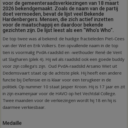
voor de gemeenteraadsverkiezingen van 18 maart
2026 bekendgemaakt. Zoals de naam van de partij
doet vermoeden, bevat de lijst veel Bekende
Hardenbergers. Mensen, die zich actief inzetten
voor de maatschappij en daardoor bekende
gezichten zijn. De lijst leest als een “Who’s Who”.
De top twee was al bekend: de huidige fractieleden Piet-Cees
van der Wel en Erik Volkers. Een opvallende naam in de top
tien is voormalig PvdA-raadslid en -wethouder René de Vent
uit Slagharen (plek 4). Hij wil als raadslid ook een goede buddy
voor zijn collega’s zijn. Oud PvdA-raadslid Arsanio Wiet uit
Dedemsvaart staat op de achtste plek. Hij heeft een andere
functie bij Defensie en is klaar voor een terugkeer in de
politiek. Op nummer 10 staat Jasper Kroon. Hij is 17 jaar en zit
in zijn examenjaar voor de HAVO op het Vechtdal College.
Twee maanden voor de verkiezingen wordt hij 18 en hij is
daarmee verkiesbaar.
Medaille