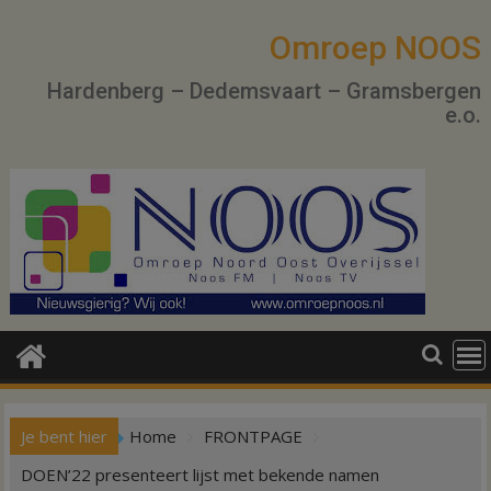
Ga
naar
Omroep NOOS
de
Hardenberg – Dedemsvaart – Gramsbergen
inhoud
e.o.
Je bent hier
Home
FRONTPAGE
DOEN’22 presenteert lijst met bekende namen