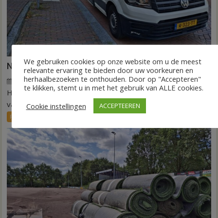
We gebruiken cookies op onze website om u de meest
Nieuw ov-systeem verbindt alle kernen Hardenberg
relevante ervaring te bieden door uw voorkeuren en
herhaalbezoeken te onthouden. Door op "Accepteren"
6 augustus 2026
Wim de Jonge
voor
Reacties uitgeschakeld
te klikken, stemt u in met het gebruik van ALLE cookies.
HARDENBERG – Eind volgend jaar moet een extra systeem
Nieuw
ov-
van buurtbussen het openbaar vervoer tot in...
Cookie instellingen
ACCEPTEEREN
systeem
FRONTPAGE
Nieuws
verbindt
alle
kernen
Hardenberg