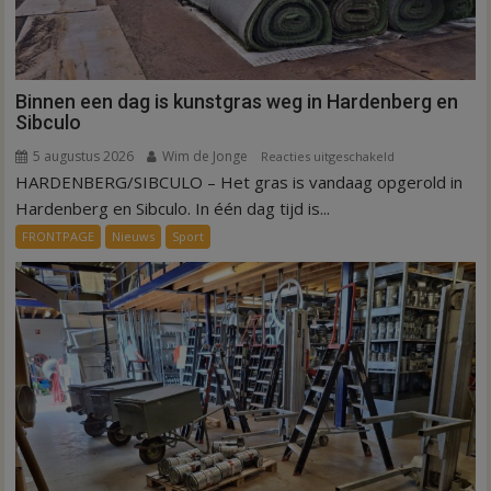
Binnen een dag is kunstgras weg in Hardenberg en
Sibculo
5 augustus 2026
Wim de Jonge
voor
Reacties uitgeschakeld
HARDENBERG/SIBCULO – Het gras is vandaag opgerold in
Binnen
een
Hardenberg en Sibculo. In één dag tijd is...
dag
FRONTPAGE
Nieuws
Sport
is
kunstgras
weg
in
Hardenberg
en
Sibculo