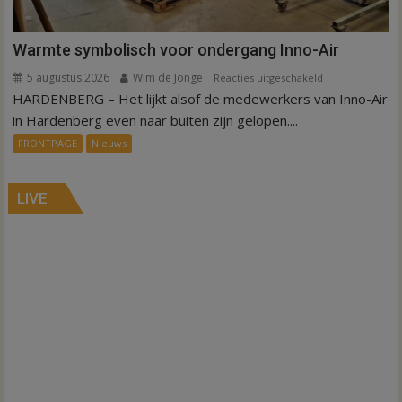
Warmte symbolisch voor ondergang Inno-Air
5 augustus 2026
Wim de Jonge
voor
Reacties uitgeschakeld
HARDENBERG – Het lijkt alsof de medewerkers van Inno-Air
Warmte
symbolisch
in Hardenberg even naar buiten zijn gelopen....
voor
FRONTPAGE
Nieuws
ondergang
Inno-
Air
LIVE