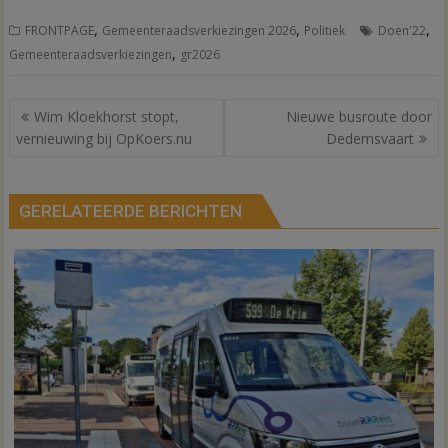
,
,
,
FRONTPAGE
Gemeenteraadsverkiezingen 2026
Politiek
Doen'22
,
Gemeenteraadsverkiezingen
gr2026
Bericht
Wim Kloekhorst stopt,
Nieuwe busroute door
navigatie
vernieuwing bij OpKoers.nu
Dedemsvaart
GERELATEERDE BERICHTEN