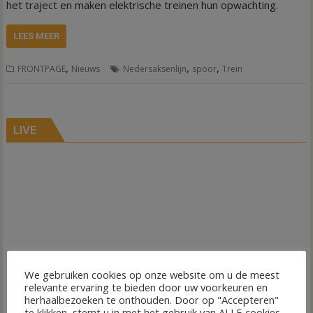
het traject en maken elektrische treinen hun opwachting.
LEES MEER
,
,
,
FRONTPAGE
Nieuws
Nedersaksenlijn
spoor
Trein
LIVE
We gebruiken cookies op onze website om u de meest
relevante ervaring te bieden door uw voorkeuren en
herhaalbezoeken te onthouden. Door op "Accepteren"
te klikken, stemt u in met het gebruik van ALLE cookies.