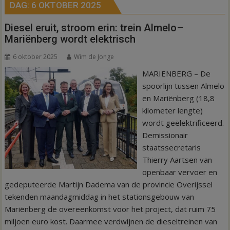
DAG:
6 OKTOBER 2025
Diesel eruit, stroom erin: trein Almelo–
Mariënberg wordt elektrisch
6 oktober 2025
Wim de Jonge
MARIENBERG – De
spoorlijn tussen Almelo
en Mariënberg (18,8
kilometer lengte)
wordt geëlektrificeerd.
Demissionair
staatssecretaris
Thierry Aartsen van
openbaar vervoer en
gedeputeerde Martijn Dadema van de provincie Overijssel
tekenden maandagmiddag in het stationsgebouw van
Mariënberg de overeenkomst voor het project, dat ruim 75
miljoen euro kost. Daarmee verdwijnen de dieseltreinen van