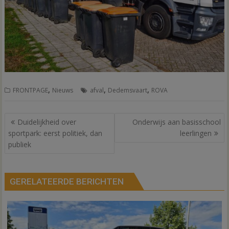
,
,
,
FRONTPAGE
Nieuws
afval
Dedemsvaart
ROVA
Bericht
Duidelijkheid over
Onderwijs aan basisschool
navigatie
sportpark: eerst politiek, dan
leerlingen
publiek
GERELATEERDE BERICHTEN