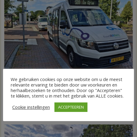
We gebruiken cookies op onze website om u de meest
relevante ervaring te bieden door uw voorkeuren en
Nieuw ov-systeem verbindt alle kernen Hardenberg
herhaalbezoeken te onthouden. Door op "Accepteren"
6 augustus 2026
Wim de Jonge
voor
te klikken, stemt u in met het gebruik van ALLE cookies.
Reacties uitgeschakeld
HARDENBERG – Eind volgend jaar moet een extra systeem
Nieuw
Cookie instellingen
ACCEPTEEREN
ov-
van buurtbussen het openbaar vervoer tot in...
systeem
FRONTPAGE
Nieuws
verbindt
alle
kernen