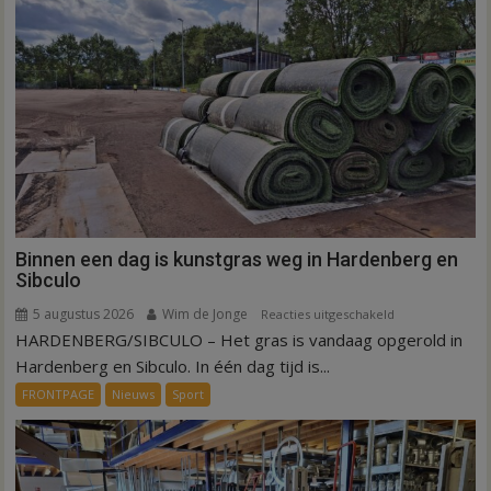
Hardenberg
Binnen een dag is kunstgras weg in Hardenberg en
Sibculo
5 augustus 2026
Wim de Jonge
voor
Reacties uitgeschakeld
HARDENBERG/SIBCULO – Het gras is vandaag opgerold in
Binnen
een
Hardenberg en Sibculo. In één dag tijd is...
dag
FRONTPAGE
Nieuws
Sport
is
kunstgras
weg
in