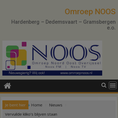
Ga
naar
Omroep NOOS
de
Hardenberg – Dedemsvaart – Gramsbergen
inhoud
e.o.
Je bent hier
Home
Nieuws
Vervuilde kliko’s blijven staan