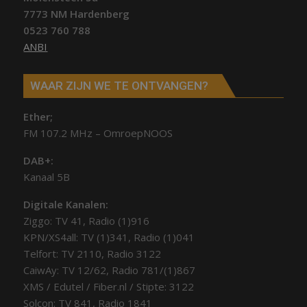
7773 NM Hardenberg
0523 760 788
ANBI
WAAR ZIJN WE TE ONTVANGEN?
Ether;
FM 107.2 MHz – OmroepNOOS
DAB+:
Kanaal 5B
Digitale Kanalen:
Ziggo: TV 41, Radio (1)916
KPN/XS4all: TV (1)341, Radio (1)041
Telfort: TV 2110, Radio 3122
CaiwAy: TV 12/62, Radio 781/(1)867
XMS / Edutel / Fiber.nl / Stipte: 3122
Solcon: TV 841, Radio 1841