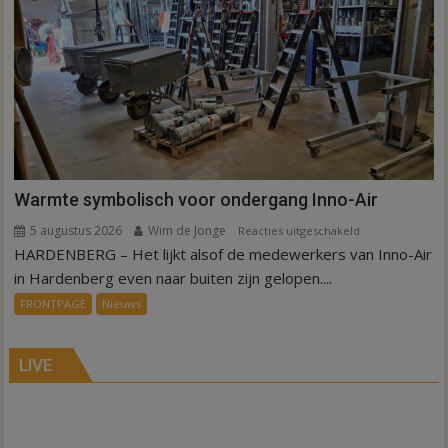
Hardenberg
en
Sibculo
Warmte symbolisch voor ondergang Inno-Air
5 augustus 2026
Wim de Jonge
voor
Reacties uitgeschakeld
HARDENBERG – Het lijkt alsof de medewerkers van Inno-Air
Warmte
symbolisch
in Hardenberg even naar buiten zijn gelopen....
voor
FRONTPAGE
Nieuws
ondergang
Inno-
Air
LIVE