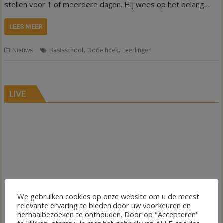
stellen voor 1 of meerdere dagen. Hij wees op het belang…
LEES MEER
,
,
Nieuws
Basisschool
Dode hoek
Leerlingen
LIVE
We gebruiken cookies op onze website om u de meest
relevante ervaring te bieden door uw voorkeuren en
herhaalbezoeken te onthouden. Door op "Accepteren"