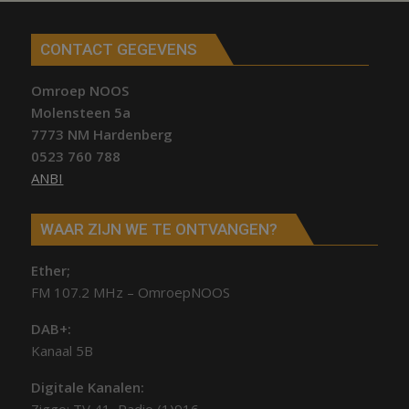
CONTACT GEGEVENS
Omroep NOOS
Molensteen 5a
7773 NM Hardenberg
0523 760 788
ANBI
WAAR ZIJN WE TE ONTVANGEN?
Ether;
FM 107.2 MHz – OmroepNOOS
DAB+:
Kanaal 5B
Digitale Kanalen: