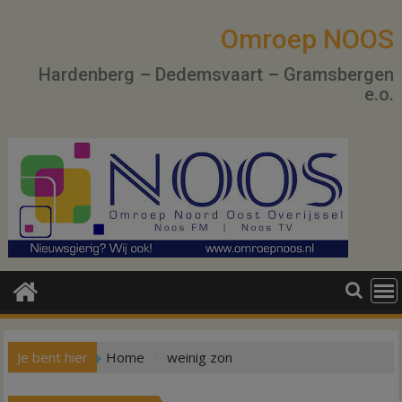
Ga
naar
Omroep NOOS
de
Hardenberg – Dedemsvaart – Gramsbergen
inhoud
e.o.
Je bent hier
Home
weinig zon