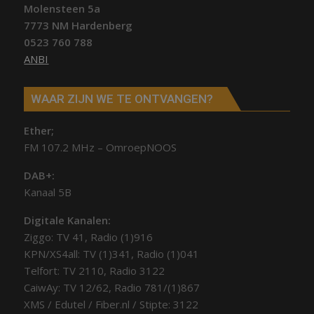
Molensteen 5a
7773 NM Hardenberg
0523 760 788
ANBI
WAAR ZIJN WE TE ONTVANGEN?
Ether;
FM 107.2 MHz – OmroepNOOS
DAB+:
Kanaal 5B
Digitale Kanalen:
Ziggo: TV 41, Radio (1)916
KPN/XS4all: TV (1)341, Radio (1)041
Telfort: TV 2110, Radio 3122
CaiwAy: TV 12/62, Radio 781/(1)867
XMS / Edutel / Fiber.nl / Stipte: 3122