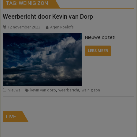
TAG:
WEINIG ZON
Weerbericht door Kevin van Dorp
12 november 2023
Arjen Roelofs
Nieuwe opzet!
LEES MEER
,
,
Nieuws
kevin van dorp
weerbericht
weinig zon
LIVE