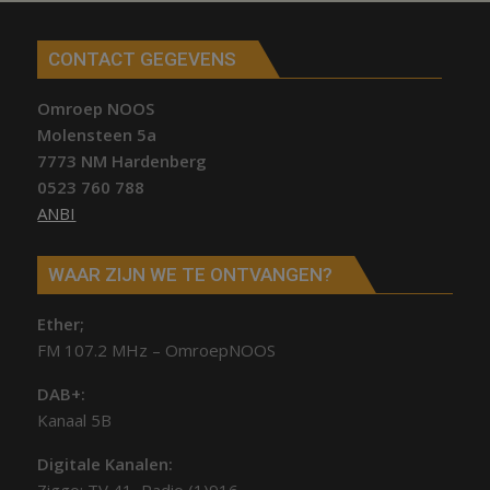
CONTACT GEGEVENS
Omroep NOOS
Molensteen 5a
7773 NM Hardenberg
0523 760 788
ANBI
WAAR ZIJN WE TE ONTVANGEN?
Ether;
FM 107.2 MHz – OmroepNOOS
DAB+:
Kanaal 5B
Digitale Kanalen: