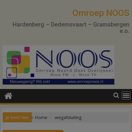
Ga
naar
Omroep NOOS
de
Hardenberg – Dedemsvaart – Gramsbergen
inhoud
e.o.
Je bent hier
Home
wegafsluiting