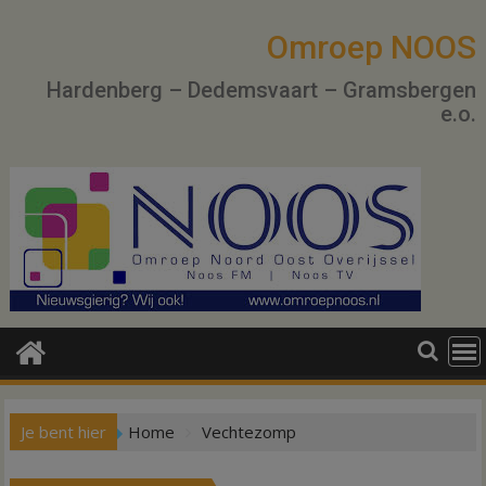
Ga
naar
Omroep NOOS
de
Hardenberg – Dedemsvaart – Gramsbergen
inhoud
e.o.
Je bent hier
Home
Vechtezomp