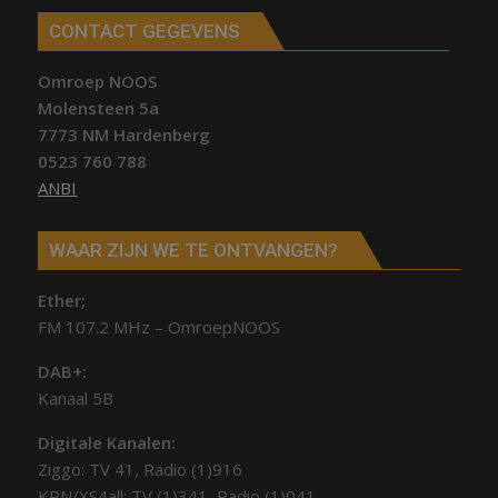
CONTACT GEGEVENS
Omroep NOOS
Molensteen 5a
7773 NM Hardenberg
0523 760 788
ANBI
WAAR ZIJN WE TE ONTVANGEN?
Ether;
FM 107.2 MHz – OmroepNOOS
DAB+:
Kanaal 5B
Digitale Kanalen:
Ziggo: TV 41, Radio (1)916
KPN/XS4all: TV (1)341, Radio (1)041