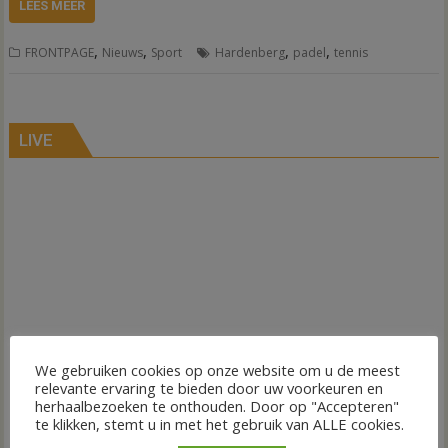
LEES MEER
,
,
,
,
FRONTPAGE
Nieuws
Sport
Hardenberg
padel
tennis
LIVE
We gebruiken cookies op onze website om u de meest
relevante ervaring te bieden door uw voorkeuren en
herhaalbezoeken te onthouden. Door op "Accepteren"
te klikken, stemt u in met het gebruik van ALLE cookies.