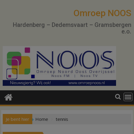
Ga
naar
Omroep NOOS
de
Hardenberg – Dedemsvaart – Gramsbergen
inhoud
e.o.
Je bent hier
Home
tennis