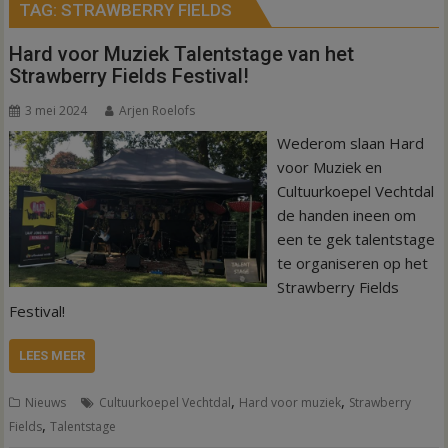
TAG:
STRAWBERRY FIELDS
Hard voor Muziek Talentstage van het
Strawberry Fields Festival!
3 mei 2024
Arjen Roelofs
Wederom slaan Hard
voor Muziek en
Cultuurkoepel Vechtdal
de handen ineen om
een te gek talentstage
te organiseren op het
Strawberry Fields
Festival!
LEES MEER
,
,
Nieuws
Cultuurkoepel Vechtdal
Hard voor muziek
Strawberry
,
Fields
Talentstage