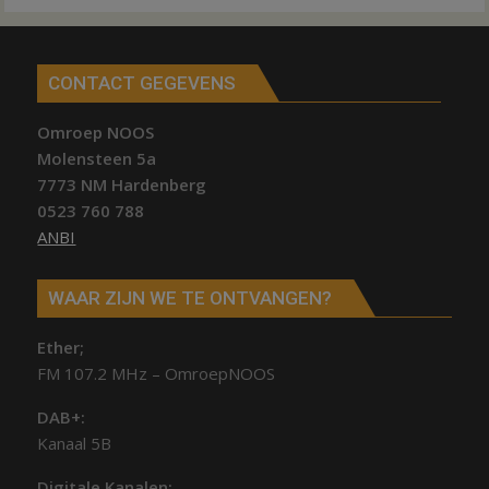
CONTACT GEGEVENS
Omroep NOOS
Molensteen 5a
7773 NM Hardenberg
0523 760 788
ANBI
WAAR ZIJN WE TE ONTVANGEN?
Ether;
FM 107.2 MHz – OmroepNOOS
DAB+:
Kanaal 5B
Digitale Kanalen: