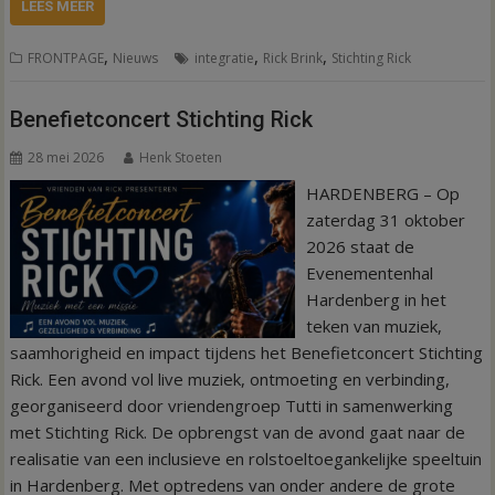
LEES MEER
,
,
,
FRONTPAGE
Nieuws
integratie
Rick Brink
Stichting Rick
Benefietconcert Stichting Rick
28 mei 2026
Henk Stoeten
HARDENBERG – Op
zaterdag 31 oktober
2026 staat de
Evenementenhal
Hardenberg in het
teken van muziek,
saamhorigheid en impact tijdens het Benefietconcert Stichting
Rick. Een avond vol live muziek, ontmoeting en verbinding,
georganiseerd door vriendengroep Tutti in samenwerking
met Stichting Rick. De opbrengst van de avond gaat naar de
realisatie van een inclusieve en rolstoeltoegankelijke speeltuin
in Hardenberg. Met optredens van onder andere de grote