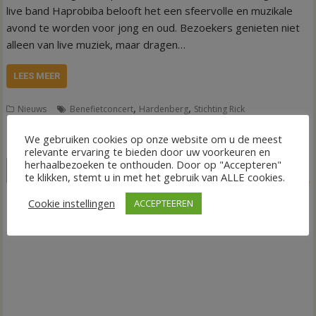
live band Haprobiba belooft het een sfeervolle en muzikale
avond te worden voor jong en oud. Bezoekers genieten niet
alleen van live muziek, maar dragen…
LEES MEER
,
,
Nieuws
Benefietconcert
Hardenberg
Stichting Rick
We gebruiken cookies op onze website om u de meest
relevante ervaring te bieden door uw voorkeuren en
herhaalbezoeken te onthouden. Door op "Accepteren"
LIVE
te klikken, stemt u in met het gebruik van ALLE cookies.
Cookie instellingen
ACCEPTEEREN