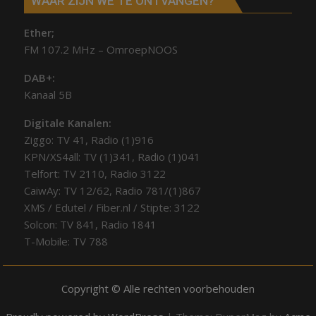
WAAR ZIJN WE TE ONTVANGEN?
Ether;
FM 107.2 MHz – OmroepNOOS
DAB+:
Kanaal 5B
Digitale Kanalen:
Ziggo: TV 41, Radio (1)916
KPN/XS4all: TV (1)341, Radio (1)041
Telfort: TV 2110, Radio 3122
CaiwAy: TV 12/62, Radio 781/(1)867
XMS / Edutel / Fiber.nl / Stipte: 3122
Solcon: TV 841, Radio 1841
T-Mobile: TV 788
Copyright © Alle rechten voorbehouden