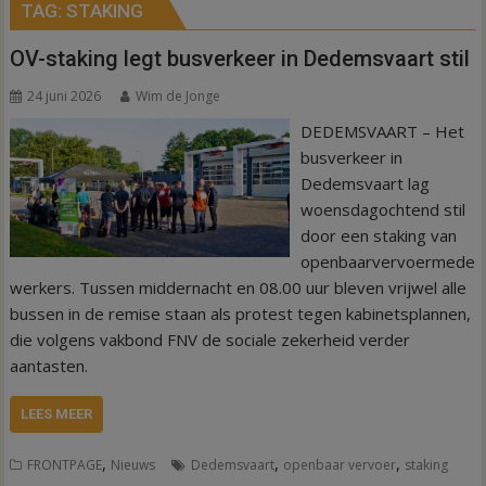
TAG:
STAKING
OV-staking legt busverkeer in Dedemsvaart stil
24 juni 2026
Wim de Jonge
DEDEMSVAART – Het
busverkeer in
Dedemsvaart lag
woensdagochtend stil
door een staking van
openbaarvervoermede
werkers. Tussen middernacht en 08.00 uur bleven vrijwel alle
bussen in de remise staan als protest tegen kabinetsplannen,
die volgens vakbond FNV de sociale zekerheid verder
aantasten.
LEES MEER
,
,
,
FRONTPAGE
Nieuws
Dedemsvaart
openbaar vervoer
staking