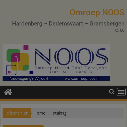
Ga
naar
Omroep NOOS
de
Hardenberg – Dedemsvaart – Gramsbergen
inhoud
e.o.
Je bent hier
Home
staking