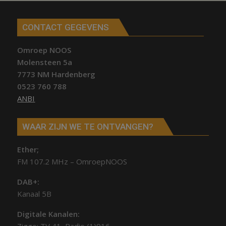
CONTACT GEGEVENS
Omroep NOOS
Molensteen 5a
7773 NM Hardenberg
0523 760 788
ANBI
WAAR ZIJN WE TE ONTVANGEN?
Ether;
FM 107.2 MHz – OmroepNOOS
DAB+:
Kanaal 5B
Digitale Kanalen: