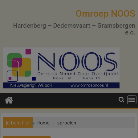
Ga
naar
Omroep NOOS
de
Hardenberg – Dedemsvaart – Gramsbergen
inhoud
e.o.
Je bent hier
Home
sproeien