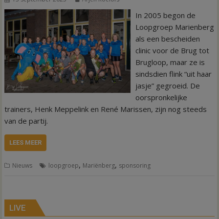
In 2005 begon de
Loopgroep Marienberg
als een bescheiden
clinic voor de Brug tot
Brugloop, maar ze is
sindsdien flink “uit haar
jasje” gegroeid. De
oorspronkelijke
trainers, Henk Meppelink en René Marissen, zijn nog steeds
van de partij.
LEES MEER
,
,
Nieuws
loopgroep
Mariënberg
sponsoring
LIVE