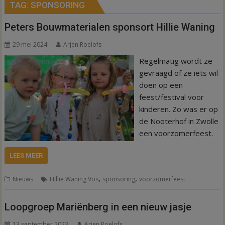
TAG:
SPONSORING
Peters Bouwmaterialen sponsort Hillie Waning
29 mei 2024
Arjen Roelofs
Regelmatig wordt ze
gevraagd of ze iets wil
doen op een
feest/festival voor
kinderen. Zo was er op
de Nooterhof in Zwolle
een voorzomerfeest.
LEES MEER
,
,
Nieuws
Hillie Waning Vos
sponsoring
voorzomerfeest
Loopgroep Mariënberg in een nieuw jasje
13 september 2023
Arjen Roelofs