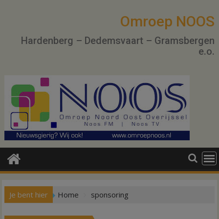
Ga
naar
Omroep NOOS
de
Hardenberg – Dedemsvaart – Gramsbergen
inhoud
e.o.
Je bent hier
Home
sponsoring