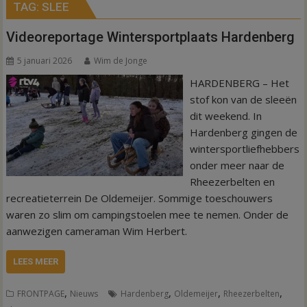
TAG:
SLEE
Videoreportage Wintersportplaats Hardenberg
5 januari 2026
Wim de Jonge
HARDENBERG – Het
stof kon van de sleeën
dit weekend. In
Hardenberg gingen de
wintersportliefhebbers
onder meer naar de
Rheezerbelten en
recreatieterrein De Oldemeijer. Sommige toeschouwers
waren zo slim om campingstoelen mee te nemen. Onder de
aanwezigen cameraman Wim Herbert.
LEES MEER
,
,
,
,
FRONTPAGE
Nieuws
Hardenberg
Oldemeijer
Rheezerbelten