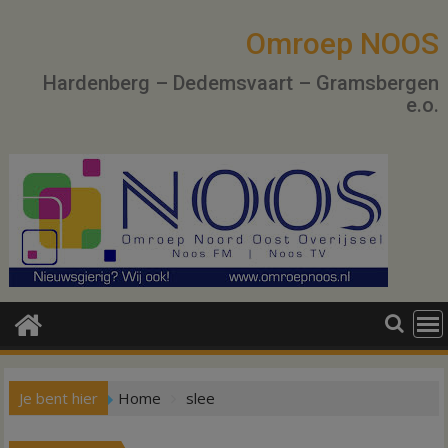
Ga
naar
Omroep NOOS
de
Hardenberg – Dedemsvaart – Gramsbergen
inhoud
e.o.
Je bent hier
Home
slee