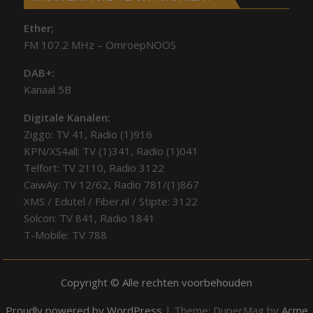
Ether;
FM 107.2 MHz – OmroepNOOS
DAB+:
Kanaal 5B
Digitale Kanalen:
Ziggo: TV 41, Radio (1)916
KPN/XS4all: TV (1)341, Radio (1)041
Telfort: TV 2110, Radio 3122
CaiwAy: TV 12/62, Radio 781/(1)867
XMS / Edutel / Fiber.nl / Stipte: 3122
Solcon: TV 841, Radio 1841
T-Mobile: TV 788
Copyright © Alle rechten voorbehouden
Proudly powered by WordPress
|
Theme: DuperMag by
Acme