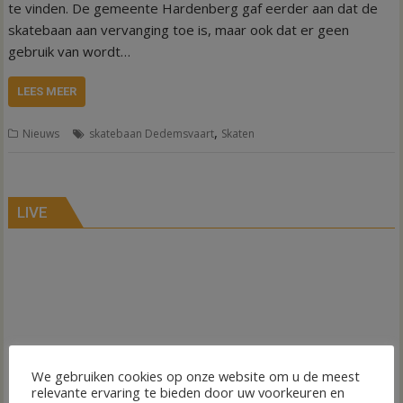
te vinden. De gemeente Hardenberg gaf eerder aan dat de
skatebaan aan vervanging toe is, maar ook dat er geen
gebruik van wordt…
LEES MEER
,
Nieuws
skatebaan Dedemsvaart
Skaten
LIVE
We gebruiken cookies op onze website om u de meest
relevante ervaring te bieden door uw voorkeuren en