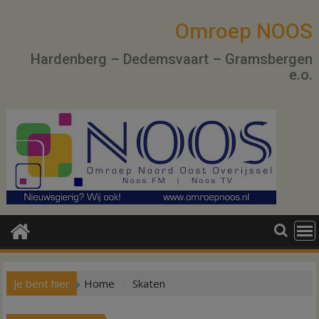
Ga
naar
Omroep NOOS
de
Hardenberg – Dedemsvaart – Gramsbergen
inhoud
e.o.
Je bent hier
Home
Skaten